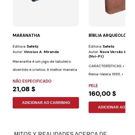
MARANATHA
BÍBLIA ARQUEOLÓGICA
Editora:
Safeliz
Editora:
Safeliz
Autor:
Vinicius A. Miranda
Autor:
Nova Versão Inter
(nvi-Pt)
Maranatha é um jogo de tabuleiro
CARACTERÍSTICAS: • Texto 
divertido e criativo. A melhor maneira
Reina-Valera 1995. •
de...
NÃO ESPECIFICADO
Aproximadamente 700...
PELE
21,08 $
160,00 $
ADICIONAR AO CARRINHO
ADICIONAR AO CAR
MITOS Y REALIDADES ACERCA DE