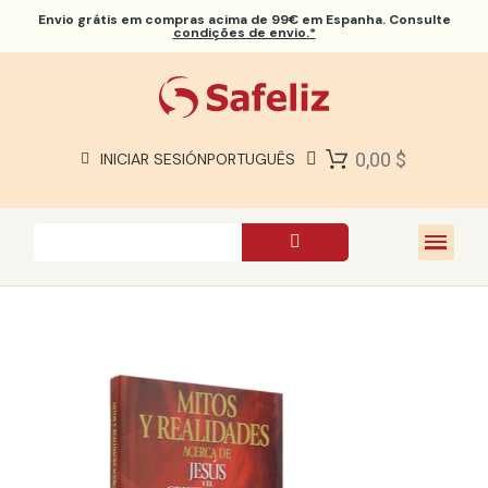
Envio grátis
em compras acima de 99€ em Espanha. Consulte
condições de envio.*
BÍBLIAS SAFELIZ
BÍBLIAS
LIVROS
0,00 $
INICIAR SESIÓN
PORTUGUÊS
PRESENTES
JOGOS
SOBRE NÓS