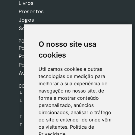
Livros
Presentes
Jogos
Sobre nós
POLÍTICAS
O nosso site usa
O nosso site usa
Política de Envios
cookies
cookies
Política de Cookies
Política de Privacidade
Utilizamos cookies e outras
Utilizamos cookies e outras
Aviso Legal
tecnologias de medição para
tecnologias de medição para
melhorar a sua experiência de
melhorar a sua experiência de
CONTACTO
navegação no nosso site, de
navegação no nosso site, de
gestion@safeliz.com
forma a mostrar conteúdo
forma a mostrar conteúdo
C. del Pradillo, 6, 28770 Colmenar Viejo,
personalizado, anúncios
personalizado, anúncios
Madrid
direcionados, analisar o tráfego
direcionados, analisar o tráfego
+34 918 459 877
do site e entender de onde vêm
do site e entender de onde vêm
Segunda a Sexta
os visitantes.
os visitantes.
Política de
Política de
09:00 - 13:00
Privacidade
Privacidade