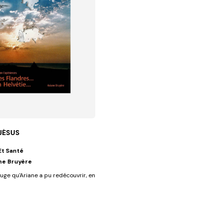
 JÉSUS
Et Santé
ne Bruyère
x disciples de...
rouge qu'Ariane a pu redécouvrir, en se remémorant ses expériences,...