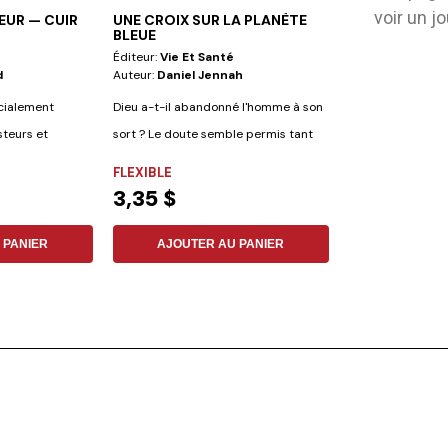
voir un j
TEUR — CUIR
UNE CROIX SUR LA PLANÈTE
FACE À LA DÉ
BLEUE
Éditeur:
Vie Et Santé
Éditeur:
Vie Et S
d
Auteur:
Daniel Jennah
Auteur:
Dorothea
Dauenhauer
écialement
Dieu a-t-il abandonné l'homme à son
Les auteurs : Dor
steurs et
sort ? Le doute semble permis tant
Matthias Dauenh
les...
FLEXIBLE
psychologues dip
FLEXIBLE
3,35 $
6,16 $
 PANIER
AJOUTER AU PANIER
AJOUTER