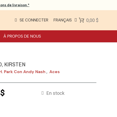
ons de livraison.*
SE CONNECTER
FRANÇAIS
0,00 $
À PROPOS DE NOUS
O, KIRSTEN
H. Park Con Andy Nash
Aces
,
 $
En stock