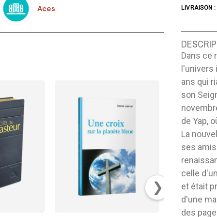
Aces
LIVRAISON :
DESCRIP
Dans ce r
l'univers
ans qui ri
son Seign
novembre 
de Yap, o
La nouvel
ses amis 
renaissa
celle d'u
❯
et était 
d'une mar
des pages