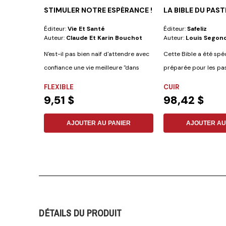
STIMULER NOTRE ESPÉRANCE !
LA BIBLE DU PAS
Éditeur:
Vie Et Santé
Éditeur:
Safeliz
Auteur:
Claude Et Karin Bouchot
Auteur:
Louis Segon
N'est-il pas bien naïf d'attendre avec
Cette Bible a été sp
confiance une vie meilleure "dans
préparée pour les pa
nos...
comprend les...
FLEXIBLE
CUIR
9,51 $
98,42 $
AJOUTER AU PANIER
AJOUTER AU
DÉTAILS DU PRODUIT