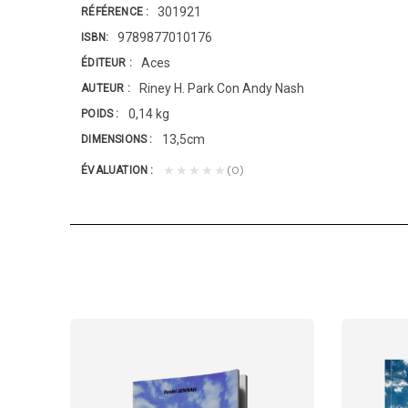
301921
RÉFÉRENCE
9789877010176
ISBN
Aces
ÉDITEUR
Riney H. Park Con Andy Nash
AUTEUR
0,14 kg
POIDS
13,5cm
DIMENSIONS
(0)
★★★★★
ÉVALUATION