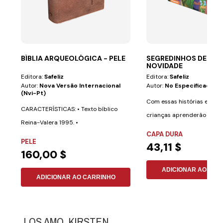
BÍBLIA ARQUEOLÓGICA - PELE
SEGREDINHOS DE SAÚ
NOVIDADE
Editora:
Safeliz
Editora:
Safeliz
Autor:
Nova Versão Internacional
Autor:
No Especificado
(nvi-Pt)
Com essas histórias emoci
CARACTERÍSTICAS: • Texto bíblico
crianças aprenderão a cui
Reina-Valera 1995. •
saúde de uma...
CAPA DURA
Aproximadamente 700...
PELE
43,11 $
160,00 $
ADICIONAR AO CAR
ADICIONAR AO CARRINHO
LOS AMO, KIRSTEN