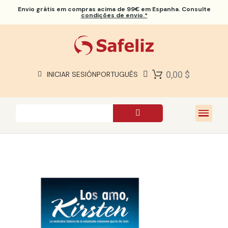
Envio grátis
em compras acima de 99€ em Espanha. Consulte
condições de envio.*
BÍBLIAS SAFELIZ
BÍBLIAS
LIVROS
0,00 $
INICIAR SESIÓN
PORTUGUÊS
PRESENTES
JOGOS
SOBRE NÓS