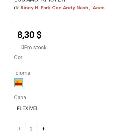
Riney H. Park Con Andy Nash
Aces
de
,
8,30 $
Em stock
Cor
Idioma
Capa
FLEXÍVEL