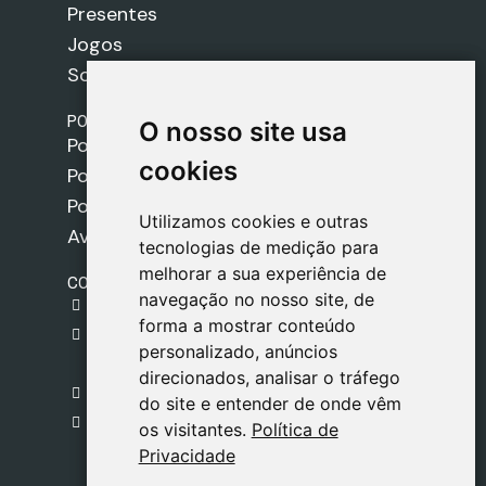
Presentes
Jogos
Sobre nós
POLÍTICAS
O nosso site usa
O nosso site usa
Política de Envios
cookies
cookies
Política de Cookies
Política de Privacidade
Utilizamos cookies e outras
Utilizamos cookies e outras
Aviso Legal
tecnologias de medição para
tecnologias de medição para
melhorar a sua experiência de
melhorar a sua experiência de
CONTACTO
navegação no nosso site, de
navegação no nosso site, de
gestion@safeliz.com
forma a mostrar conteúdo
forma a mostrar conteúdo
C. del Pradillo, 6, 28770 Colmenar Viejo,
personalizado, anúncios
personalizado, anúncios
Madrid
direcionados, analisar o tráfego
direcionados, analisar o tráfego
+34 918 459 877
do site e entender de onde vêm
do site e entender de onde vêm
Segunda a Sexta
os visitantes.
os visitantes.
Política de
Política de
09:00 - 13:00
Privacidade
Privacidade