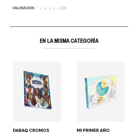
(0)
★★★★★
VALORACIÓN
EN LA MISMA CATEGORÍA
des
la palabras de...
s, cargas, información y corridas, es común que a las...
DABAQ CROMOS
MI PRIMER AÑO