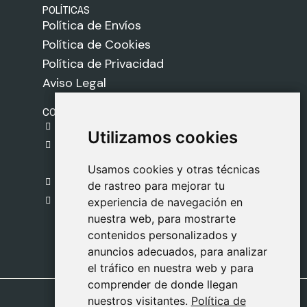
POLÍTICAS
Política de Envíos
Política de Cookies
Política de Privacidad
Aviso Legal
CONTACTO
gestion@safeliz.com
Utilizamos cookies
Utilizamos cookies
C. del Pradillo, 6, 28770 Colmenar Viejo,
Madrid
Usamos cookies y otras técnicas
Usamos cookies y otras técnicas
918 459 877
de rastreo para mejorar tu
de rastreo para mejorar tu
Lunes a Viernes
experiencia de navegación en
experiencia de navegación en
nuestra web, para mostrarte
nuestra web, para mostrarte
09:00 - 13:00
contenidos personalizados y
contenidos personalizados y
anuncios adecuados, para analizar
anuncios adecuados, para analizar
el tráfico en nuestra web y para
el tráfico en nuestra web y para
comprender de donde llegan
comprender de donde llegan
nuestros visitantes.
nuestros visitantes.
Política de
Política de