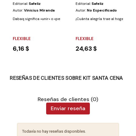
Editorial:
Safeliz
Editorial:
Safeliz
Autor:
Vinicius Miranda
Autor:
No Especificado
Dabaq significa «unir» o «pegar» en hebreo, y este álbum de cromos ha s
¡Cuánta alegría trae al hogar la lle
FLEXIBLE
FLEXIBLE
6,16 $
24,63 $
RESEÑAS DE CLIENTES SOBRE KIT SANTA CENA
Reseñas de clientes (0)
Enviar reseña
Todavía no hay reseñas disponibles.