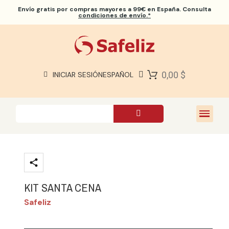
Envío gratis
por compras mayores a 99€ en España. Consulta
condiciones de envío.*
BIBLIAS SAFELIZ
BIBLIAS
LIBROS
0,00 $
INICIAR SESIÓN
ESPAÑOL
REGALOS
JUEGOS
SOBRE NOSOTROS
KIT SANTA CENA
Safeliz