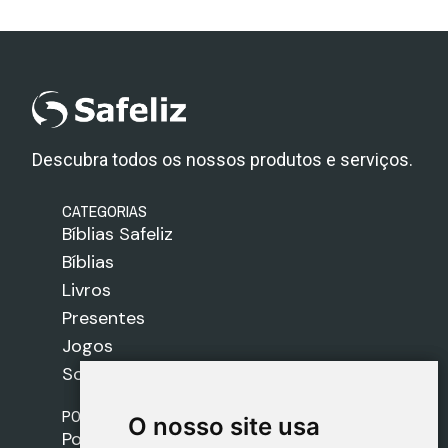
Descubra todos os nossos produtos e serviços.
CATEGORIAS
Bíblias Safeliz
Bíblias
Livros
Presentes
Jogos
Sobre nós
POLÍTICAS
O nosso site usa
O nosso site usa
Política de Envios