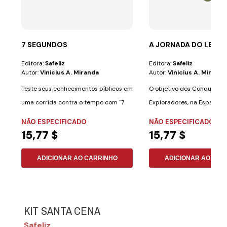
7 SEGUNDOS
A JORNADA DO LENÇ
Editora:
Safeliz
Editora:
Safeliz
Autor:
Vinicius A. Miranda
Autor:
Vinicius A. Miranda
Teste seus conhecimentos bíblicos em
O objetivo dos Conquistad
uma corrida contra o tempo com "7
Exploradores, na Espanha) 
Segundos: O...
mensagem...
NÃO ESPECIFICADO
NÃO ESPECIFICADO
15,77 $
15,77 $
ADICIONAR AO CARRINHO
ADICIONAR AO CAR
KIT SANTA CENA
Safeliz