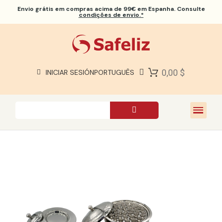
Envio grátis
em compras acima de 99€ em Espanha. Consulte
condições de envio.*
BÍBLIAS SAFELIZ
BÍBLIAS
LIVROS
0,00 $
INICIAR SESIÓN
PORTUGUÊS
PRESENTES
JOGOS
SOBRE NÓS