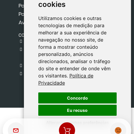
cookies
cookies
Política de Cookies
Política de Privacidade
Utilizamos cookies e outras
Utilizamos cookies e outras
Aviso Legal
tecnologias de medição para
tecnologias de medição para
melhorar a sua experiência de
melhorar a sua experiência de
CONTACTO
navegação no nosso site, de
navegação no nosso site, de
gestion@safeliz.com
forma a mostrar conteúdo
forma a mostrar conteúdo
C. del Pradillo, 6, 28770 Colmenar Viejo,
personalizado, anúncios
personalizado, anúncios
Madrid
direcionados, analisar o tráfego
direcionados, analisar o tráfego
+34 918 459 877
do site e entender de onde vêm
do site e entender de onde vêm
Segunda a Sexta
os visitantes.
os visitantes.
Política de
Política de
09:00 - 13:00
Privacidade
Privacidade
Concordo
Concordo
Eu recuso
Eu recuso
Alterar as minhas preferências
Alterar as minhas preferências