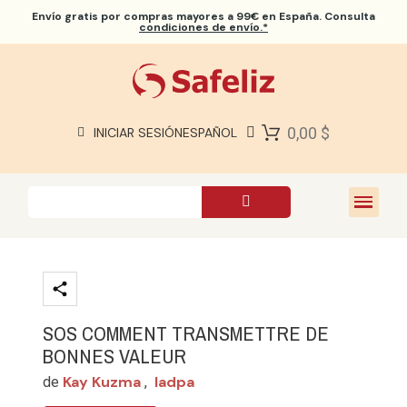
Envío gratis
por compras mayores a 99€ en España. Consulta
condiciones de envío.*
BIBLIAS SAFELIZ
BIBLIAS
LIBROS
0,00 $
INICIAR SESIÓN
ESPAÑOL
REGALOS
JUEGOS
SOBRE NOSOTROS
SOS COMMENT TRANSMETTRE DE
BONNES VALEUR
Kay Kuzma
Iadpa
de
,