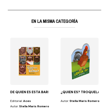
EN LA MISMA CATEGORÍA
AS DE LA BIBLIA
tion
con un lenguaje sencillo y ameno, cinco relatos...
DE QUIEN ES ESTA BARBA?
¿QUIEN ES? TROQUELADO
Editorial:
Aces
Autor:
Stella Maris Romero
Autor:
Stella Maris Romero
asta la edad de...