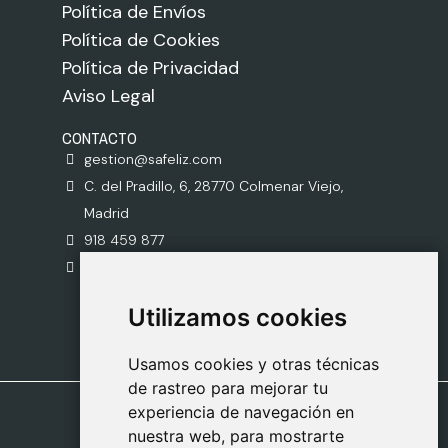
Política de Envíos
Política de Cookies
Política de Privacidad
Aviso Legal
CONTACTO
gestion@safeliz.com
C. del Pradillo, 6, 28770 Colmenar Viejo,
Madrid
918 459 877
Lunes a Viernes
09:00 - 13:00
Utilizamos cookies
Utilizamos cookies
Usamos cookies y otras técnicas
Usamos cookies y otras técnicas
de rastreo para mejorar tu
de rastreo para mejorar tu
experiencia de navegación en
experiencia de navegación en
nuestra web, para mostrarte
nuestra web, para mostrarte