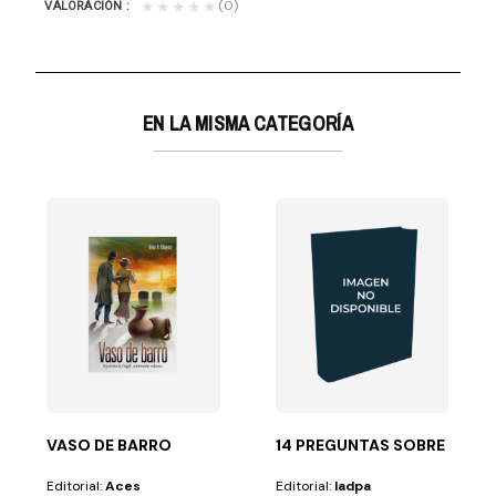
(0)
★★★★★
VALORACIÓN
EN LA MISMA CATEGORÍA
 LA SEGUNDA VENIDA?
os?No se trata de...
e ha enfatizado la Segunda Venida. Sin embargo, a más...
VASO DE BARRO
14 PREGUNTAS SOBRE EL S
Editorial:
Aces
Editorial:
Iadpa