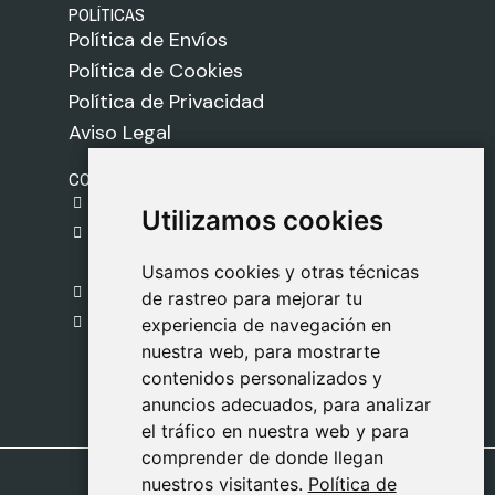
POLÍTICAS
Política de Envíos
Política de Cookies
Política de Privacidad
Aviso Legal
CONTACTO
gestion@safeliz.com
Utilizamos cookies
Utilizamos cookies
C. del Pradillo, 6, 28770 Colmenar Viejo,
Madrid
Usamos cookies y otras técnicas
Usamos cookies y otras técnicas
918 459 877
de rastreo para mejorar tu
de rastreo para mejorar tu
Lunes a Viernes
experiencia de navegación en
experiencia de navegación en
nuestra web, para mostrarte
nuestra web, para mostrarte
09:00 - 13:00
contenidos personalizados y
contenidos personalizados y
anuncios adecuados, para analizar
anuncios adecuados, para analizar
el tráfico en nuestra web y para
el tráfico en nuestra web y para
comprender de donde llegan
comprender de donde llegan
nuestros visitantes.
nuestros visitantes.
Política de
Política de