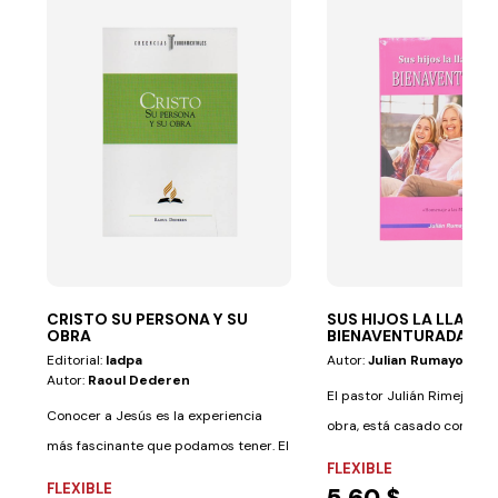
CRISTO SU PERSONA Y SU
SUS HIJOS LA LLAMA
OBRA
BIENAVENTURADA
Editorial:
Iadpa
Autor:
Julian Rumayor Sa
Autor:
Raoul Dederen
El pastor Julián Rimejor, a
Conocer a Jesús es la experiencia
obra, está casado con Glori
más fascinante que podamos tener. El
FLEXIBLE
libro que...
FLEXIBLE
5,60 $