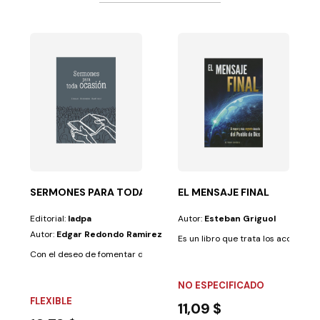
TO
rmando la...
rsonas a venir a la iglesia, pero es fundamental que...
SERMONES PARA TODA OCASION
EL MENSAJE FINAL
Editorial:
Iadpa
Autor:
Esteban Griguol
Autor:
Edgar Redondo Ramirez
Es un libro que trata los acontecimie
Con el deseo de fomentar desde el púlpito la predicación de «la palabr
NO ESPECIFICADO
FLEXIBLE
11,09 $