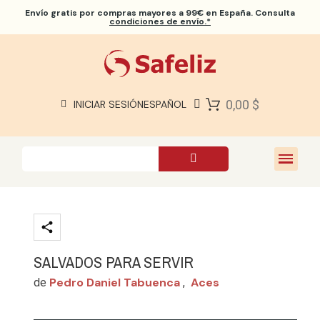
Envío gratis
por compras mayores a 99€ en España. Consulta
condiciones de envío.*
BIBLIAS SAFELIZ
BIBLIAS
LIBROS
0,00 $
INICIAR SESIÓN
ESPAÑOL
REGALOS
JUEGOS
SOBRE NOSOTROS
SALVADOS PARA SERVIR
Pedro Daniel Tabuenca
Aces
de
,