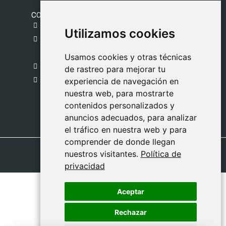
CONTACTO
gestion@safeliz.com
Utilizamos cookies
Utilizamos cookies
C. del Pradillo, 6, 28770 Colmenar Viejo,
Madrid
Usamos cookies y otras técnicas
Usamos cookies y otras técnicas
918 459 877
de rastreo para mejorar tu
de rastreo para mejorar tu
Lunes a Viernes
experiencia de navegación en
experiencia de navegación en
nuestra web, para mostrarte
nuestra web, para mostrarte
09:00 - 13:00
contenidos personalizados y
contenidos personalizados y
anuncios adecuados, para analizar
anuncios adecuados, para analizar
el tráfico en nuestra web y para
el tráfico en nuestra web y para
comprender de donde llegan
comprender de donde llegan
nuestros visitantes.
nuestros visitantes.
Política de
Política de
privacidad
privacidad
Aceptar
Aceptar
Rechazar
Rechazar