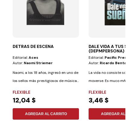
DETRAS DE ESCENA
DALE VIDA A TUS SUE
(DEPMPERSONA)
Editorial:
Aces
Editorial:
Pacific Press
Autor:
Naomi Striemer
Autor:
Ricardo Bentancu
Naomi, a los 18 años, ingresó en uno de
La vida no consiste solo en
los sellos más prestigiosos de música...
moverse. Es muco mñas que e
FLEXIBLE
FLEXIBLE
12,04 $
3,46 $
AGREGAR AL CARRITO
AGREGAR AL CAR