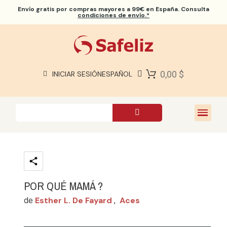
Envío gratis
por compras mayores a 99€ en España. Consulta
condiciones de envío.*
BIBLIAS SAFELIZ
BIBLIAS
LIBROS
0,00 $
INICIAR SESIÓN
ESPAÑOL
REGALOS
JUEGOS
SOBRE NOSOTROS
POR QUÉ MAMÁ ?
Esther L. De Fayard
Aces
de
,