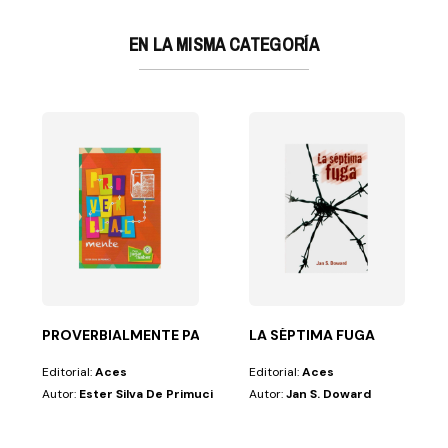
EN LA MISMA CATEGORÍA
MO
cer sus antojos?—No,...
PROVERBIALMENTE PARA SABER Y JUGAR
LA SÉPTIMA FUGA
Editorial:
Aces
Editorial:
Aces
Autor:
Ester Silva De Primuci
Autor:
Jan S. Doward