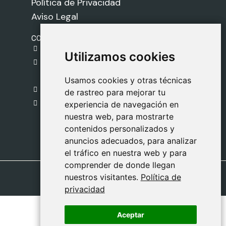
Política de Privacidad
Aviso Legal
CONTACTO
gestion@safeliz.com
Utilizamos cookies
Utilizamos cookies
C. del Pradillo, 6, 28770 Colmenar Viejo,
Madrid
Usamos cookies y otras técnicas
Usamos cookies y otras técnicas
918 459 877
de rastreo para mejorar tu
de rastreo para mejorar tu
Lunes a Viernes
experiencia de navegación en
experiencia de navegación en
nuestra web, para mostrarte
nuestra web, para mostrarte
09:00 - 13:00
contenidos personalizados y
contenidos personalizados y
anuncios adecuados, para analizar
anuncios adecuados, para analizar
el tráfico en nuestra web y para
el tráfico en nuestra web y para
comprender de donde llegan
comprender de donde llegan
nuestros visitantes.
nuestros visitantes.
Política de
Política de
privacidad
privacidad
Aceptar
Aceptar