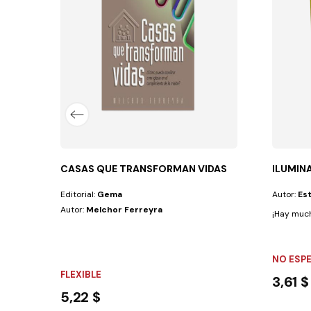
que estés soltero o hayas enviudado, que...
CASAS QUE TRANSFORMAN VIDAS
ILUMIN
Editorial:
Gema
Autor:
Est
Autor:
Melchor Ferreyra
¡Hay much
NO ESP
FLEXIBLE
3,61 $
5,22 $