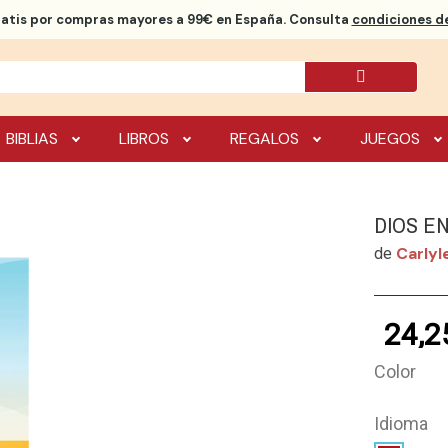
ratis
por compras mayores a 99€ en España. Consulta
condiciones de
BIBLIAS
LIBROS
REGALOS
JUEGOS
DIOS E
Carlyl
de
24,2
Color
Idioma