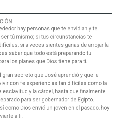
CIÓN
lrededor hay personas que te envidian y te
n ser tú mismo; si tus circunstancias te
difíciles; si a veces sientes ganas de arrojar la
ebes saber que todo está preparando tu
para los planes que Dios tiene para ti.
l gran secreto que José aprendió y que le
vivir con fe experiencias tan difíciles como la
 la esclavitud y la cárcel, hasta que finalmente
eparado para ser gobernador de Egipto.
sí como Dios envió un joven en el pasado, hoy
iarte a ti.
A - BUSCA Y
CONOCER AL DIOS
SOLO PAR