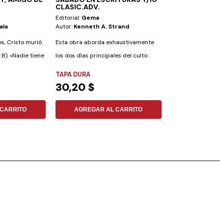
CLASIC.ADV.
ENCUENTRA
Editorial:
Gema
Editorial:
Aces
ala
Autor:
Kenneth A. Strand
Autor:
No Especi
s, Cristo murió
Esta obra aborda exhaustivamente
Abre este libro y
8). «Nadie tiene
los dos días principales del culto
más grande. • Con
cristiano....
TAPA DURA
TAPA DURA
30,20 $
15,72 $
CARRITO
AGREGAR AL CARRITO
AGREGAR