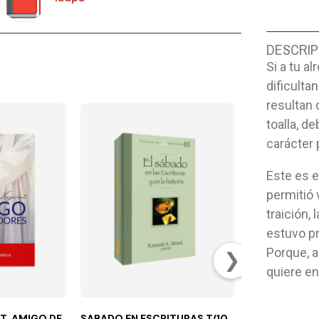
DESCRIP
Si a tu a
dificulta
resultan 
toalla, d
carácter 
Este es e
permitió 
traición,
estuvo pr
Porque, a
❯
quiere env
T, AMIGO DE
SABADO EN ESCRITURAS T/10
MI GRAN BIBLI