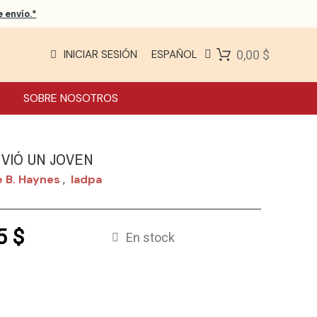
 envío.*
INICIAR SESIÓN
ESPAÑOL
0,00 $
SOBRE NOSOTROS
NVIÓ UN JOVEN
e B. Haynes
Iadpa
,
5 $
En stock