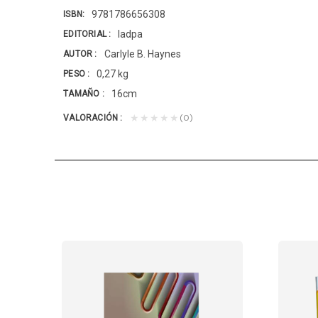
9781786656308
ISBN
Iadpa
EDITORIAL
Carlyle B. Haynes
AUTOR
0,27 kg
PESO
16cm
TAMAÑO
(0)
★★★★★
VALORACIÓN