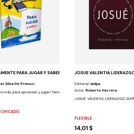
AMENTE PARA JUGAR Y SABER
JOSUE VALENTIA LIDERAZG
er Silva De Primuci
Editorial:
Iadpa
Autor:
Roberto Herrera
o más para aprender y jugar! Tendrás asegurado un gran momento de...
JOSUÉ: VALENTIA, LIDERAZGO, SUPER
ECIFICADO
FLEXIBLE
14,01 $