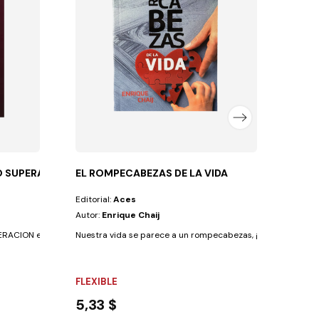
Autor
Entre 
FLEX
13,8
O SUPERACION
EL ROMPECABEZAS DE LA VIDA
Editorial:
Aces
Autor:
Enrique Chaij
ACION es un llamamiento de Dios a todo líder...
Nuestra vida se parece a un rompecabezas, ¡y hay que saberl
FLEXIBLE
5,33 $