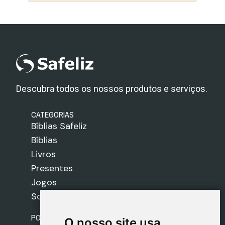
Descubra todos os nossos produtos e serviços.
CATEGORIAS
Bíblias Safeliz
Bíblias
Livros
Presentes
Jogos
Sobre nós
POLÍTICAS
O nosso site usa
O nosso site usa