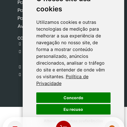
Política de Envios
cookies
cookies
Política de Cookies
Política de Privacidade
Utilizamos cookies e outras
Utilizamos cookies e outras
Aviso Legal
tecnologias de medição para
tecnologias de medição para
melhorar a sua experiência de
melhorar a sua experiência de
CONTACTO
navegação no nosso site, de
navegação no nosso site, de
gestion@safeliz.com
forma a mostrar conteúdo
forma a mostrar conteúdo
C. del Pradillo, 6, 28770 Colmenar Viejo,
personalizado, anúncios
personalizado, anúncios
Madrid
direcionados, analisar o tráfego
direcionados, analisar o tráfego
+34 918 459 877
do site e entender de onde vêm
do site e entender de onde vêm
Segunda a Sexta
os visitantes.
os visitantes.
Política de
Política de
09:00 - 13:00
Privacidade
Privacidade
Concordo
Concordo
Eu recuso
Eu recuso
Alterar as minhas preferências
Alterar as minhas preferências