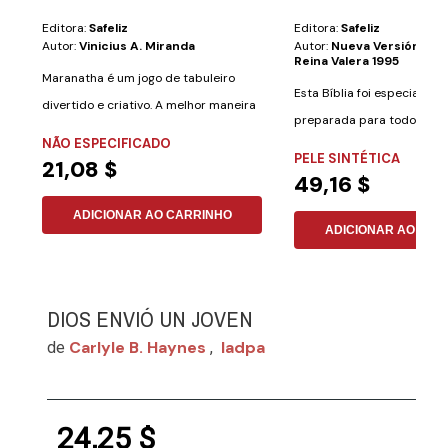
Editora:
Safeliz
Editora:
Safeliz
Autor:
Vinicius A. Miranda
Autor:
Nueva Versión Int
Reina Valera 1995
Maranatha é um jogo de tabuleiro
Esta Bíblia foi especialme
divertido e criativo. A melhor maneira
preparada para todos aqu
de...
NÃO ESPECIFICADO
desejam aprender...
PELE SINTÉTICA
21,08 $
49,16 $
ADICIONAR AO CARRINHO
ADICIONAR AO CAR
DIOS ENVIÓ UN JOVEN
Carlyle B. Haynes
Iadpa
de
,
24,25 $