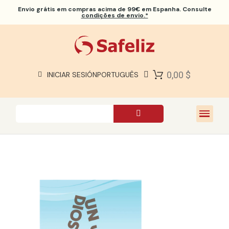
Envio grátis
em compras acima de 99€ em Espanha. Consulte
condições de envio.*
BÍBLIAS SAFELIZ
BÍBLIAS
LIVROS
0,00 $
INICIAR SESIÓN
PORTUGUÊS
PRESENTES
JOGOS
SOBRE NÓS