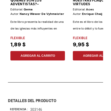
QUIENES SON LOS
NUESTRAS FLAQUEZA
ADVENTISTAS?-
VIRTUDES
Editorial:
Gema
Editorial:
Aces
Autor:
Nancy Wewer De Vyhmeister
Autor:
Enrique Chaij
Este libro presenta la realidad de una
Este es el libro de los cont
de las iglesias más influyentes en
entre lo débil y lo fuerte... N
nuestra...
FLEXIBLE
FLEXIBLE
1,89 $
9,95 $
AGREGAR AL CARRITO
AGREGAR AL CAR
DETALLES DEL PRODUCTO
303146
REFERENCIA