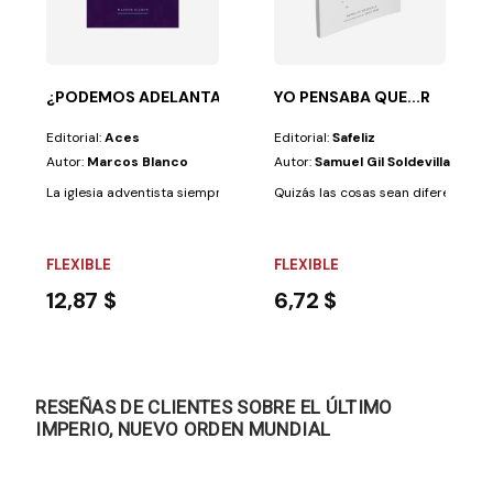
ndo la poderosa...
or pastores de distintos campos de la División...
¿PODEMOS ADELANTAR LA SEGUNDA VENIDA?
YO PENSABA QUE...R
Editorial:
Aces
Editorial:
Safeliz
Autor:
Marcos Blanco
Autor:
Samuel Gil Soldevilla
La iglesia adventista siempre ha enfatizado la Segunda Venida. Sin emba
Quizás las cosas sean diferentes d
FLEXIBLE
FLEXIBLE
12,87 $
6,72 $
RESEÑAS DE CLIENTES SOBRE EL ÚLTIMO
IMPERIO, NUEVO ORDEN MUNDIAL