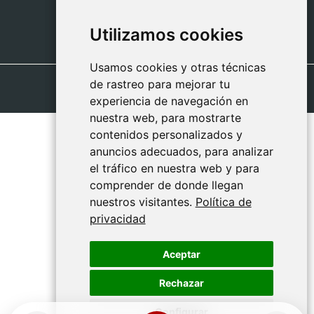
09:00 - 13:00
Utilizamos cookies
Utilizamos cookies
Usamos cookies y otras técnicas
Usamos cookies y otras técnicas
de rastreo para mejorar tu
de rastreo para mejorar tu
experiencia de navegación en
experiencia de navegación en
nuestra web, para mostrarte
nuestra web, para mostrarte
contenidos personalizados y
contenidos personalizados y
anuncios adecuados, para analizar
anuncios adecuados, para analizar
el tráfico en nuestra web y para
el tráfico en nuestra web y para
comprender de donde llegan
comprender de donde llegan
nuestros visitantes.
nuestros visitantes.
Política de
Política de
privacidad
privacidad
Aceptar
Aceptar
Rechazar
Rechazar
Configurar
Configurar