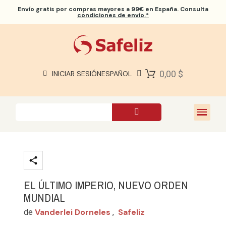
Envío gratis
por compras mayores a 99€ en España. Consulta
condiciones de envío.*
BIBLIAS SAFELIZ
BIBLIAS
LIBROS
0,00 $
INICIAR SESIÓN
ESPAÑOL
REGALOS
JUEGOS
SOBRE NOSOTROS
EL ÚLTIMO IMPERIO, NUEVO ORDEN
MUNDIAL
Vanderlei Dorneles
Safeliz
de
,