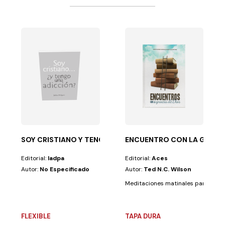
EL!
en el Salvador. A...
de ser fiel... en un mundo donde impera la...
SOY CRISTIANO Y TENGO UNA ADICCION
ENCUENTRO CON LA GRACIA
Editorial:
Iadpa
Editorial:
Aces
Autor:
No Especificado
Autor:
Ted N.C. Wilson
Meditaciones matinales para colpo
FLEXIBLE
TAPA DURA