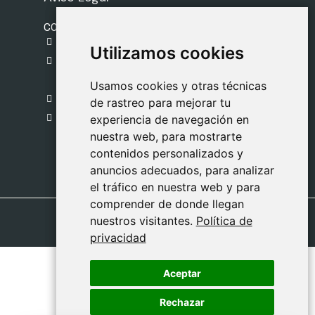
CONTACTO
gestion@safeliz.com
Utilizamos cookies
Utilizamos cookies
C. del Pradillo, 6, 28770 Colmenar Viejo,
Madrid
Usamos cookies y otras técnicas
Usamos cookies y otras técnicas
918 459 877
de rastreo para mejorar tu
de rastreo para mejorar tu
Lunes a Viernes
experiencia de navegación en
experiencia de navegación en
nuestra web, para mostrarte
nuestra web, para mostrarte
09:00 - 13:00
contenidos personalizados y
contenidos personalizados y
anuncios adecuados, para analizar
anuncios adecuados, para analizar
el tráfico en nuestra web y para
el tráfico en nuestra web y para
comprender de donde llegan
comprender de donde llegan
nuestros visitantes.
nuestros visitantes.
Política de
Política de
privacidad
privacidad
Aceptar
Aceptar
Rechazar
Rechazar