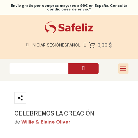
Envío gratis
por compras mayores a 99€ en España. Consulta
condiciones de envío.*
BIBLIAS SAFELIZ
BIBLIAS
LIBROS
0,00 $
INICIAR SESIÓN
ESPAÑOL
REGALOS
JUEGOS
SOBRE NOSOTROS
CELEBREMOS LA CREACIÓN
Willie & Elaine Oliver
de