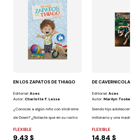
EN LOS ZAPATOS DE THIAGO
DE CAVERNICOLA A C
Editorial:
Aces
Editorial:
Aces
Autor:
Charlotte F. Lessa
Autor:
Marilyn Tooker
¿Conoces a algún niño con síndrome
Siendo hijo adolescente d
de Down? ¿Notaste que en su rostro
millonario y una madre en 
siempre hay...
de los...
FLEXIBLE
FLEXIBLE
9,43 $
14,84 $