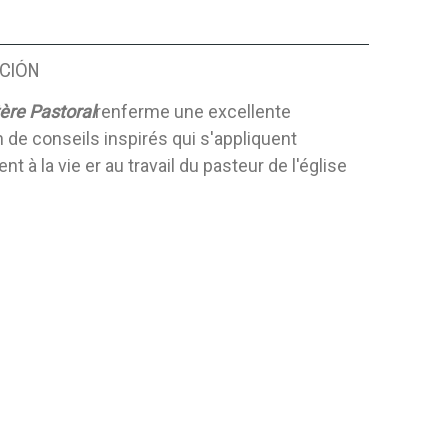
CIÓN
ère Pastoral
renferme une excellente
n de conseils inspirés qui s'appliquent
nt à la vie er au travail du pasteur de l'église
 INOLVIDABLE
LA NATURALEZA DE CRISTO
GESTIÓN 