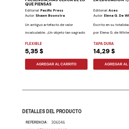
QUE PIENSAS
Editorial:
Pacific Press
Editorial:
Aces
Autor:
Shawn Boonstra
Autor:
Elena G. De W
Un antiguo artefacto de valor
Escrito en su totalid
incalculable... ¡Un objeto tan sagrado
por Elena G. de White,
que aquellos...
está...
FLEXIBLE
TAPA DURA
5,35 $
14,29 $
AGREGAR AL CARRITO
AGREGAR AL 
DETALLES DEL PRODUCTO
306046
REFERENCIA