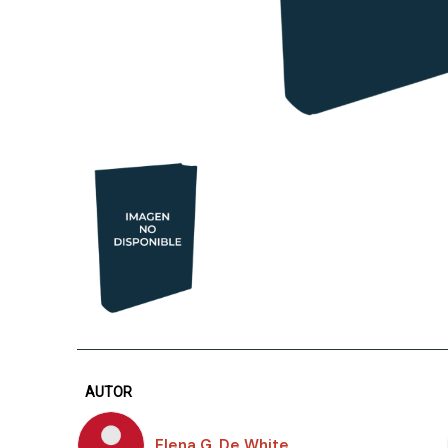
AUTOR
Elena G. De White