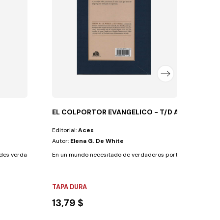
FLEX
11,4
EL COLPORTOR EVANGELICO - T/D AZUL
Editorial:
Aces
Autor:
Elena G. De White
des verdades vitales como la justificación por...
En un mundo necesitado de verdaderos portadores de buenas
TAPA DURA
13,79 $