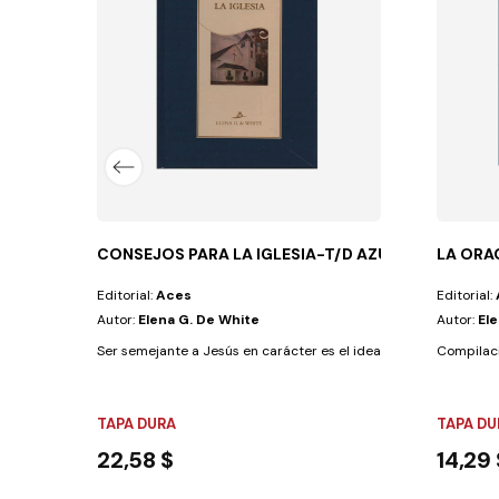
 como el discurso maestro de Jesucristo, en...
CONSEJOS PARA LA IGLESIA-T/D AZUL
LA ORA
Editorial:
Aces
Editorial:
Autor:
Elena G. De White
Autor:
El
Ser semejante a Jesús en carácter es el ideal de Dios para su pu
Compilaci
TAPA DURA
TAPA DU
22,58 $
14,29 