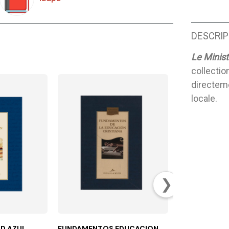
DESCRIP
Le Minist
collectio
directeme
locale.
❯
/D AZUL
FUNDAMENTOS EDUCACION
UNA LECCIÓN