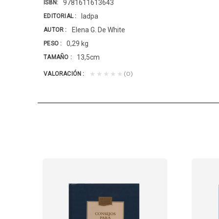
9781611613643
ISBN
Iadpa
EDITORIAL
Elena G. De White
AUTOR
0,29 kg
PESO
13,5cm
TAMAÑO
(0)
★★★★★
VALORACIÓN
 MONTE)-TD