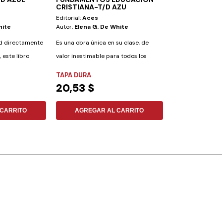
CRISTIANA-T/D AZU
Editorial:
Aces
Editorial:
Aces
hite
Autor:
Elena G. De White
Autor:
Leonel Ot
ad directamente
Es una obra única en su clase, de
Bruno está total
 este libro
valor inestimable para todos los
Siente mucha cur
docentes y...
por qué su...
TAPA DURA
FLEXIBLE
20,53 $
11,52 $
CARRITO
AGREGAR AL CARRITO
AGREGAR