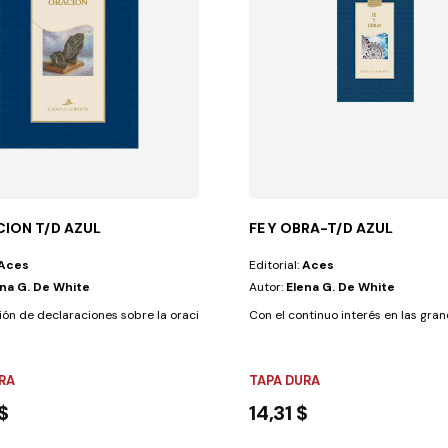
CION T/D AZUL
FE Y OBRA-T/D AZUL
Aces
Editorial:
Aces
ena G. De White
Autor:
Elena G. De White
eblo. Desde el...
ón de declaraciones sobre la oración, su poder y la necesidad que tiene...
Con el continuo interés en las gran
RA
TAPA DURA
$
14,31 $