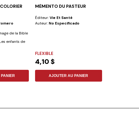
A COLORIER
MÉMENTO DU PASTEUR
PETITS MOTS
COEUR
Éditeur:
Vie Et Santé
Éditeur:
Iadpa
 Romero
Auteur:
No Especificado
Auteur:
Sarah Su
Rogério Chimell
nage de la Bible
 Les enfants de
FLEXIBLE
NON SPÉCIFIÉ
4,10 $
27,88 $
 PANIER
AJOUTER AU PANIER
AJOUTER