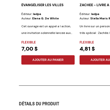
ÉVANGÉLISER LES VILLES
ZACHEE - LIVRE 
Éditeur:
Iadpa
Éditeur:
Iadpa
Auteur:
Elena G. De White
Auteur:
Stella Maris
Cet ouvrage est un appel a l action,
Un livre sur un person
une invitation solennelle lancee aux...
très spécial : Zachée.
4...
FLEXIBLE
FLEXIBLE
7,00 $
4,81 $
AJOUTER AU PANIER
AJOUTER AU
DÉTAILS DU PRODUIT