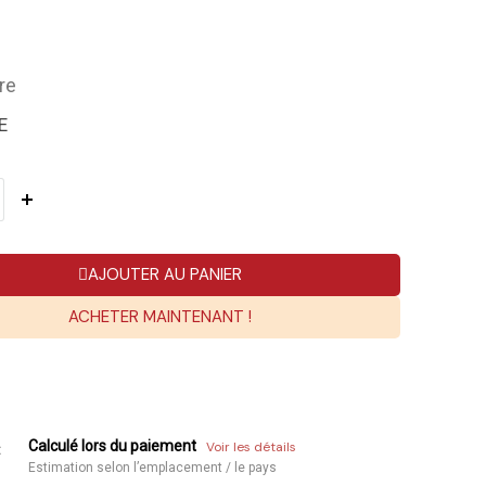
re
E
AJOUTER AU PANIER
ACHETER MAINTENANT !
Calculé lors du paiement
Voir les détails
:
Estimation selon l’emplacement / le pays