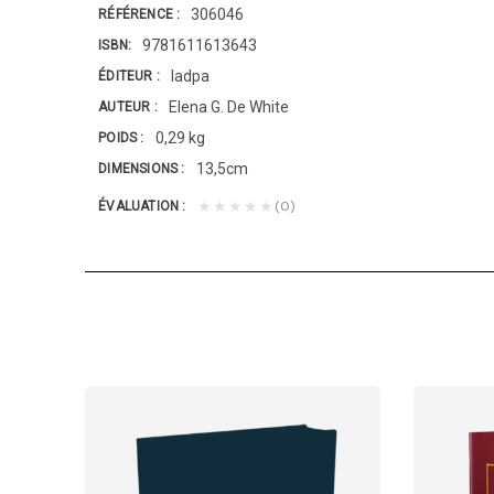
306046
RÉFÉRENCE
9781611613643
ISBN
Iadpa
ÉDITEUR
Elena G. De White
AUTEUR
0,29 kg
POIDS
13,5cm
DIMENSIONS
(0)
★★★★★
ÉVALUATION