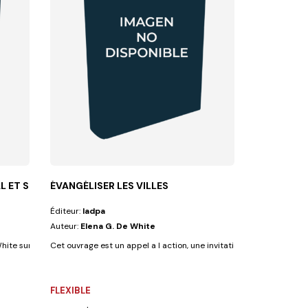
 ET SPIRITUE
ÉVANGÉLISER LES VILLES
Éditeur:
Iadpa
Auteur:
Elena G. De White
ite sur la psychologie et la sante...
Cet ouvrage est un appel a l action, une invitation solennelle lance
FLEXIBLE