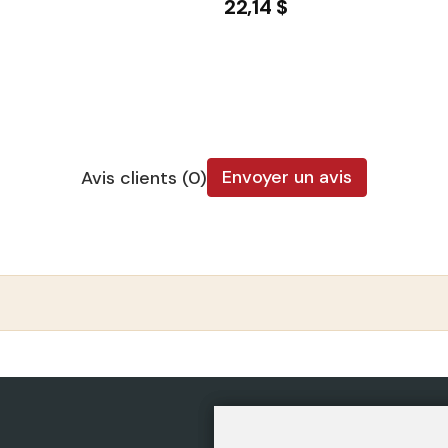
22,14 $
Envoyer un avis
Avis clients (0)