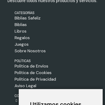
Descubre todos nuestros productos y servicios.
CATEGORÍAS
Biblias Safeliz
Biblias
Libros
Regalos
Juegos
Sobre Nosotros
POLÍTICAS
Política de Envíos
Política de Cookies
Política de Privacidad
Aviso Legal
CONTACTO
gestion@safeliz.com
Utilizamos cookies
Utilizamos cookies