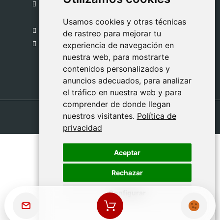
C. del Pradillo, 6, 28770 Colmenar Viejo,
Madrid
Usamos cookies y otras técnicas
Usamos cookies y otras técnicas
918 459 877
de rastreo para mejorar tu
de rastreo para mejorar tu
Lunes a Viernes
experiencia de navegación en
experiencia de navegación en
nuestra web, para mostrarte
nuestra web, para mostrarte
09:00 - 13:00
contenidos personalizados y
contenidos personalizados y
anuncios adecuados, para analizar
anuncios adecuados, para analizar
el tráfico en nuestra web y para
el tráfico en nuestra web y para
comprender de donde llegan
comprender de donde llegan
nuestros visitantes.
nuestros visitantes.
Política de
Política de
privacidad
privacidad
Aceptar
Aceptar
Rechazar
Rechazar
Configurar
Configurar