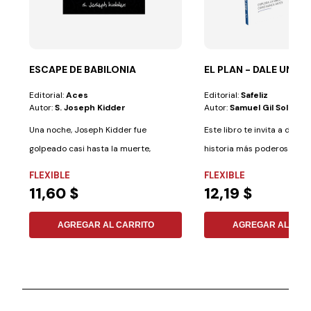
ESCAPE DE BABILONIA
EL PLAN - DALE UNA 
Editorial:
Aces
Editorial:
Safeliz
Autor:
S. Joseph Kidder
Autor:
Samuel Gil Soldevil
Una noche, Joseph Kidder fue
Este libro te invita a descub
golpeado casi hasta la muerte,
historia más poderosa del 
arrojado a la calle...
Explora...
FLEXIBLE
FLEXIBLE
11,60 $
12,19 $
AGREGAR AL CARRITO
AGREGAR AL CAR