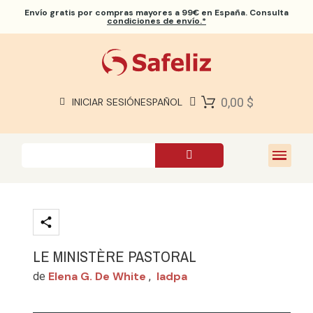
Envío gratis
por compras mayores a 99€ en España. Consulta
condiciones de envío.*
BIBLIAS SAFELIZ
BIBLIAS
LIBROS
0,00 $
INICIAR SESIÓN
ESPAÑOL
REGALOS
JUEGOS
SOBRE NOSOTROS
LE MINISTÈRE PASTORAL
Elena G. De White
Iadpa
de
,