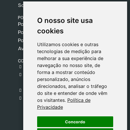
Sobre nós
POLÍTICAS
O nosso site usa
O nosso site usa
Política de Envios
cookies
cookies
Política de Cookies
Política de Privacidade
Utilizamos cookies e outras
Utilizamos cookies e outras
Aviso Legal
tecnologias de medição para
tecnologias de medição para
melhorar a sua experiência de
melhorar a sua experiência de
CONTACTO
navegação no nosso site, de
navegação no nosso site, de
gestion@safeliz.com
forma a mostrar conteúdo
forma a mostrar conteúdo
C. del Pradillo, 6, 28770 Colmenar Viejo,
personalizado, anúncios
personalizado, anúncios
Madrid
direcionados, analisar o tráfego
direcionados, analisar o tráfego
+34 918 459 877
do site e entender de onde vêm
do site e entender de onde vêm
Segunda a Sexta
os visitantes.
os visitantes.
Política de
Política de
09:00 - 13:00
Privacidade
Privacidade
Concordo
Concordo