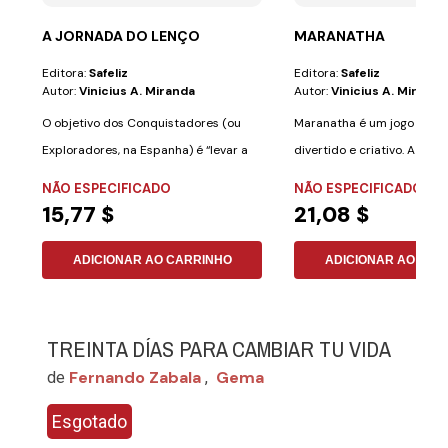
A JORNADA DO LENÇO
MARANATHA
Editora:
Safeliz
Editora:
Safeliz
Autor:
Vinicius A. Miranda
Autor:
Vinicius A. Miranda
O objetivo dos Conquistadores (ou
Maranatha é um jogo de ta
Exploradores, na Espanha) é “levar a
divertido e criativo. A mel
mensagem...
de...
NÃO ESPECIFICADO
NÃO ESPECIFICADO
15,77 $
21,08 $
ADICIONAR AO CARRINHO
ADICIONAR AO CAR
TREINTA DÍAS PARA CAMBIAR TU VIDA
Fernando Zabala
Gema
de
,
Esgotado