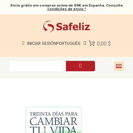
Envio grátis
em compras acima de 99€ em Espanha. Consulte
condições de envio.*
BÍBLIAS SAFELIZ
BÍBLIAS
LIVROS
0,00 $
INICIAR SESIÓN
PORTUGUÊS
PRESENTES
JOGOS
SOBRE NÓS