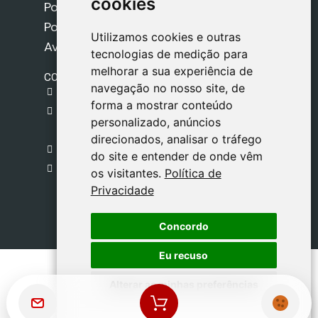
cookies
cookies
Política de Cookies
Política de Privacidade
Utilizamos cookies e outras
Utilizamos cookies e outras
Aviso Legal
tecnologias de medição para
tecnologias de medição para
melhorar a sua experiência de
melhorar a sua experiência de
CONTACTO
navegação no nosso site, de
navegação no nosso site, de
gestion@safeliz.com
forma a mostrar conteúdo
forma a mostrar conteúdo
C. del Pradillo, 6, 28770 Colmenar Viejo,
personalizado, anúncios
personalizado, anúncios
Madrid
direcionados, analisar o tráfego
direcionados, analisar o tráfego
+34 918 459 877
do site e entender de onde vêm
do site e entender de onde vêm
Segunda a Sexta
os visitantes.
os visitantes.
Política de
Política de
09:00 - 13:00
Privacidade
Privacidade
Concordo
Concordo
Eu recuso
Eu recuso
Alterar as minhas preferências
Alterar as minhas preferências