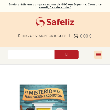
Envio grátis
em compras acima de 99€ em Espanha. Consulte
condições de envio.*
BÍBLIAS SAFELIZ
BÍBLIAS
LIVROS
0,00 $
INICIAR SESIÓN
PORTUGUÊS
PRESENTES
JOGOS
SOBRE NÓS