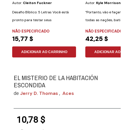
Autor:
Cleiton Fuckner
Autor:
Kyle Morrison
Desafio Bíblico: 5 Letras Você está
“Portanto, vão e façam dis
pronto para testar seus
todas as nações, batizand
conhecimentos...
nome do...
NÃO ESPECIFICADO
NÃO ESPECIFICADO
15,77 $
42,25 $
ADICIONAR AO CARRINHO
ADICIONAR AO CAR
EL MISTERIO DE LA HABITACIÓN
ESCONDIDA
Jerry D. Thomas
Aces
de
,
10,78 $