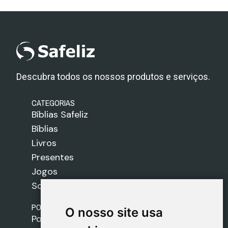
Descubra todos os nossos produtos e serviços.
CATEGORIAS
Bíblias Safeliz
Bíblias
Livros
Presentes
Jogos
Sobre nós
POLÍTICAS
O nosso site usa
O nosso site usa
Política de Envios