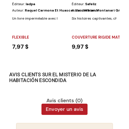
Éditeur:
Iadpa
Éditeur:
Safeliz
Auteur:
Raquel Carmona Et Huascar Vanderhorst
Auteur:
Mirian Montanari Grüdtn
Un livre imperméable avec lequel vos petits pourront jouer tout en regar
Six histoires captivantes, chacune
FLEXIBLE
COUVERTURE RIGIDE MATELA
7,97 $
9,97 $
AVIS CLIENTS SUR EL MISTERIO DE LA
HABITACIÓN ESCONDIDA
Avis clients (0)
Envoyer un avis