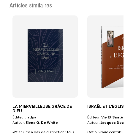
Articles similaires
LA MIERVEILLEUSE GRÂCE DE
ISRAËL ET L'ÉGLISE
DIEU
Éditeur:
Iadpa
Éditeur:
Vie Et Santé
Auteur:
Elena G. De White
Auteur:
Jacques Doukha
«?Car il n'y a pas de distinction : tous
Cet ouvrage contribue de