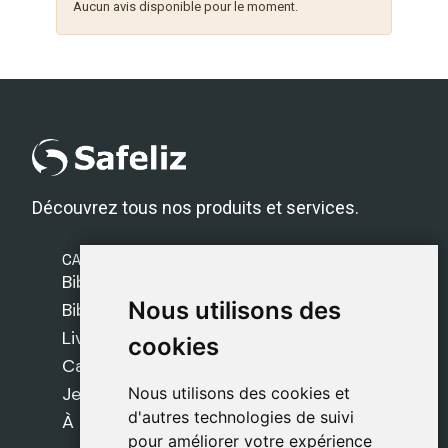
Aucun avis disponible pour le moment.
Découvrez tous nos produits et services.
CATÉGORIES
Bibles Safeliz
Nous utilisons des
Nous utilisons des
Bibles
Livres
cookies
cookies
Cadeaux
Jeux
Nous utilisons des cookies et
Nous utilisons des cookies et
d'autres technologies de suivi
d'autres technologies de suivi
À propos de nous
pour améliorer votre expérience
pour améliorer votre expérience