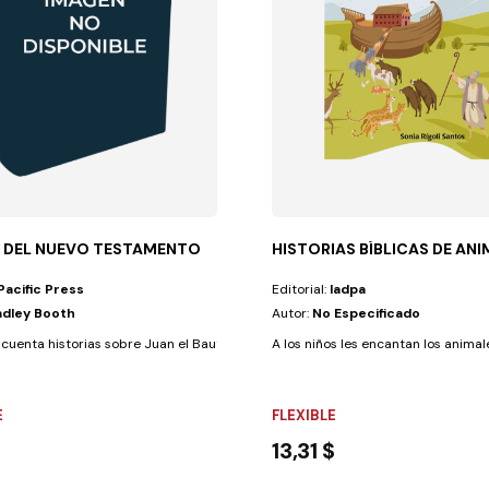
 DEL NUEVO TESTAMENTO
HISTORIAS BÍBLICAS DE AN
Pacific Press
Editorial:
Iadpa
adley Booth
Autor:
No Especificado
 hijos y sus...
 cuenta historias sobre Juan el Bautista, el hombre elegido para...
A los niños les encantan los animal
E
FLEXIBLE
13,31 $