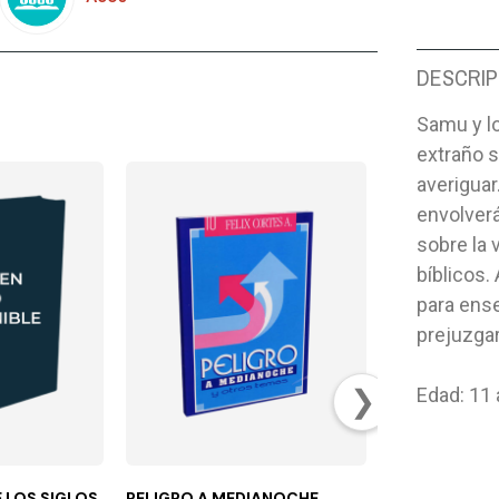
DESCRIP
Samu y l
extraño s
averigua
envolverá
sobre la 
bíblicos.
para ense
prejuzgar
❯
Edad: 11
 LOS SIGLOS
PELIGRO A MEDIANOCHE
EXITOS SIN L