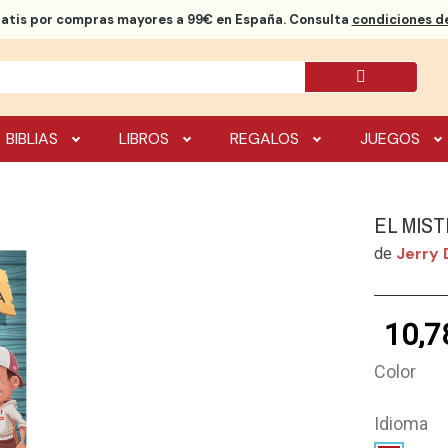
ratis
por compras mayores a 99€ en España. Consulta
condiciones de
BIBLIAS
LIBROS
REGALOS
JUEGOS
EL MIS
Jerry
de
10,7
Color
Idioma