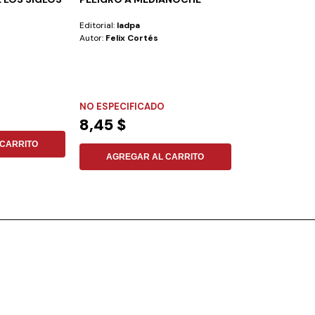
Editorial:
Iadpa
Editorial:
Aces
Autor:
Felix Cortés
Autor:
Benjamin R
NO ESPECIFICADO
NO ESPECIFIC
8,45 $
12,74 $
CARRITO
AGREGAR AL CARRITO
AGREGAR