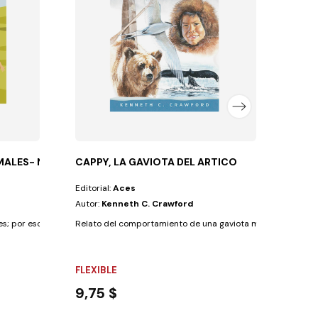
Reseña
FLEX
8,9
IMALES- NARRADOR
CAPPY, LA GAVIOTA DEL ARTICO
Editorial:
Aces
Autor:
Kenneth C. Crawford
es; por eso, ¿qué mejor manera de enseñar el...
Relato del comportamiento de una gaviota migratoria (charrá
FLEXIBLE
9,75 $