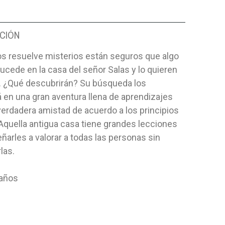
CIÓN
os resuelve misterios están seguros que algo
ucede en la casa del señor Salas y lo quieren
r. ¿Qué descubrirán? Su búsqueda los
 en una gran aventura llena de aprendizajes
verdadera amistad de acuerdo a los principios
 Aquella antigua casa tiene grandes lecciones
ñarles a valorar a todas las personas sin
las.
 años
ÍMITES
MIS AMIGOS LOS ANIMALES-
SOLO PAR