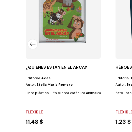
nce de los niños.La maravillosa Palabra de...
¿QUIENES ESTAN EN EL ARCA?
HÉROES
Editorial:
Aces
Editorial:
Autor:
Stella Maris Romero
Autor:
Br
Libro plástico – En el arca están los animales, Noé, su esposa, sus
Este libro
FLEXIBLE
FLEXIBL
11,48 $
1,23 $