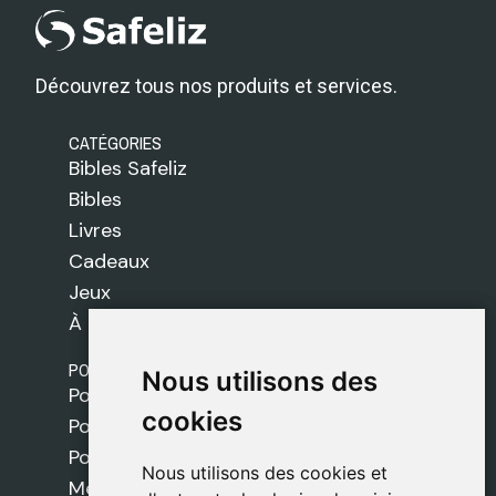
Découvrez tous nos produits et services.
CATÉGORIES
Bibles Safeliz
Bibles
Livres
Cadeaux
Jeux
À propos de nous
POLITIQUES
Nous utilisons des
Nous utilisons des
Politique de livraison
cookies
cookies
Politique de cookies
Politique de confidentialité
Nous utilisons des cookies et
Nous utilisons des cookies et
Mentions légales