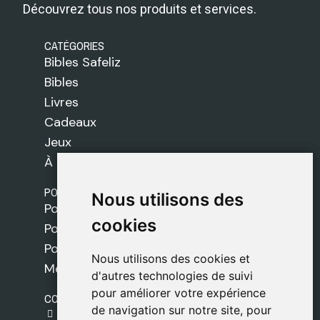
Découvrez tous nos produits et services.
CATÉGORIES
Bibles Safeliz
Bibles
Livres
Cadeaux
Jeux
À propos de nous
POLITIQUES
Nous utilisons des
Nous utilisons des
Politique de livraison
cookies
cookies
Politique de cookies
Politique de confidentialité
Nous utilisons des cookies et
Nous utilisons des cookies et
Mentions légales
d'autres technologies de suivi
d'autres technologies de suivi
pour améliorer votre expérience
pour améliorer votre expérience
CONTACT
de navigation sur notre site, pour
de navigation sur notre site, pour
gestion@safeliz.com