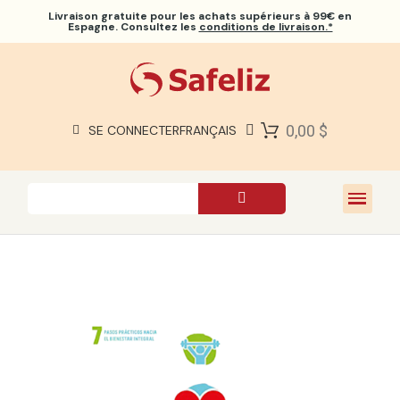
Livraison gratuite
pour les achats supérieurs à 99€ en
Espagne. Consultez les
conditions de livraison.*
BIBLES SAFELIZ
BIBLES
LIVRES
0,00 $
SE CONNECTER
FRANÇAIS
CADEAUX
JEUX
À PROPOS DE NOUS