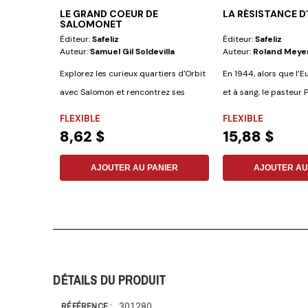
LE GRAND COEUR DE
LA RÉSISTANCE D
SALOMONET
Éditeur:
Safeliz
Éditeur:
Safeliz
Auteur:
Samuel Gil Soldevilla
Auteur:
Roland Meye
Explorez les curieux quartiers d'Orbit
En 1944, alors que l’E
avec Salomon et rencontrez ses
et à sang, le pasteur 
amis...
arrêté...
FLEXIBLE
FLEXIBLE
8,62 $
15,88 $
AJOUTER AU PANIER
AJOUTER AU
DÉTAILS DU PRODUIT
301280
RÉFÉRENCE