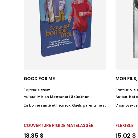
GOOD FOR ME
MON FILS,
Éditeur:
Safeliz
Éditeur:
Vie 
Auteur:
Mirian Montanari Grüdtner
Auteur:
Kate
En bonne santé et heureux. Quels parents ne souhaiteraient pas qu
L'homosexuali
COUVERTURE RIGIDE MATELASSÉE
FLEXIBLE
18,35 $
15,02 $