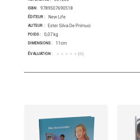
9789507690518
ISBN
New Life
ÉDITEUR
Ester Silva De Primuci
AUTEUR
0,07 kg
POIDS
11cm
DIMENSIONS
(0)
★★★★★
ÉVALUATION