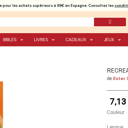
e
pour les achats supérieurs à 99€ en Espagne. Consultez les
conditi
BIBLES
LIVRES
CADEAUX
JEUX
RECREA
Ester 
de
7,13
Couleur
Langue