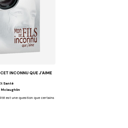
 CET INCONNU QUE J'AIME
Et Santé
 Mclaughlin
e leurs enfants...
té est une question que certains trouvent plus facile de laisser de...