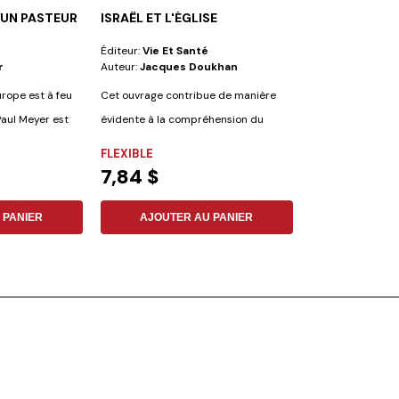
´UN PASTEUR
ISRAËL ET L'ÉGLISE
LA BIBLE DU 
Éditeur:
Vie Et Santé
Éditeur:
Safeliz
r
Auteur:
Jacques Doukhan
Auteur:
Louis S
urope est à feu
Cet ouvrage contribue de manière
Cette Bible a ét
Paul Meyer est
évidente à la compréhension du
préparée pour le
dialogue...
comprend les...
FLEXIBLE
CUIR
7,84 $
98,42 $
 PANIER
AJOUTER AU PANIER
AJOUTER