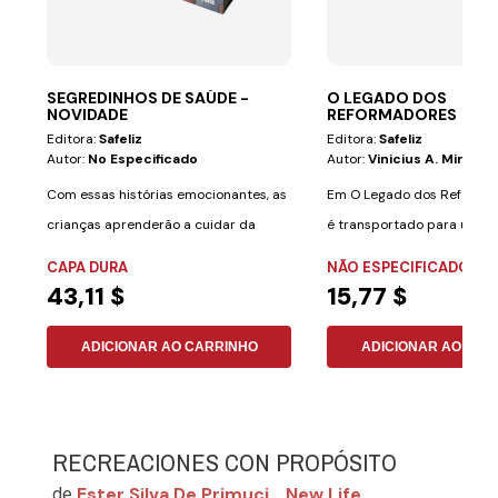
SEGREDINHOS DE SAÚDE -
O LEGADO DOS
NOVIDADE
REFORMADORES
Editora:
Safeliz
Editora:
Safeliz
Autor:
No Especificado
Autor:
Vinicius A. Miranda
Com essas histórias emocionantes, as
Em O Legado dos Reformad
crianças aprenderão a cuidar da
é transportado para um p
saúde de uma...
grandes...
CAPA DURA
NÃO ESPECIFICADO
43,11 $
15,77 $
ADICIONAR AO CARRINHO
ADICIONAR AO CAR
RECREACIONES CON PROPÓSITO
Ester Silva De Primuci
New Life
de
,