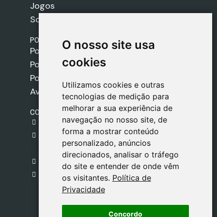
Jogos
Sobre nós
POLÍTICAS
O nosso site usa
O nosso site usa
Política de Envios
cookies
cookies
Política de Cookies
Política de Privacidade
Utilizamos cookies e outras
Utilizamos cookies e outras
Aviso Legal
tecnologias de medição para
tecnologias de medição para
melhorar a sua experiência de
melhorar a sua experiência de
CONTACTO
navegação no nosso site, de
navegação no nosso site, de
gestion@safeliz.com
forma a mostrar conteúdo
forma a mostrar conteúdo
C. del Pradillo, 6, 28770 Colmenar Viejo,
personalizado, anúncios
personalizado, anúncios
Madrid
direcionados, analisar o tráfego
direcionados, analisar o tráfego
+34 918 459 877
do site e entender de onde vêm
do site e entender de onde vêm
Segunda a Sexta
os visitantes.
os visitantes.
Política de
Política de
09:00 - 13:00
Privacidade
Privacidade
Concordo
Concordo