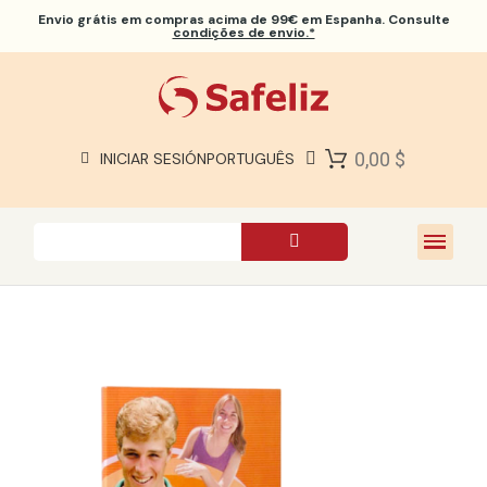
Envio grátis
em compras acima de 99€ em Espanha. Consulte
condições de envio.*
BÍBLIAS SAFELIZ
BÍBLIAS
LIVROS
0,00 $
INICIAR SESIÓN
PORTUGUÊS
PRESENTES
JOGOS
SOBRE NÓS