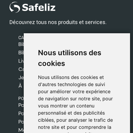
Découvrez tous nos produits et services.
CATÉGORIES
Bibles Safeliz
Nous utilisons des
Nous utilisons des
Bibles
Livres
cookies
cookies
Cadeaux
Jeux
Nous utilisons des cookies et
Nous utilisons des cookies et
d'autres technologies de suivi
d'autres technologies de suivi
À propos de nous
pour améliorer votre expérience
pour améliorer votre expérience
POLITIQUES
de navigation sur notre site, pour
de navigation sur notre site, pour
Politique de livraison
vous montrer un contenu
vous montrer un contenu
personnalisé et des publicités
personnalisé et des publicités
Politique de cookies
ciblées, pour analyser le trafic de
ciblées, pour analyser le trafic de
Politique de confidentialité
notre site et pour comprendre la
notre site et pour comprendre la
Mentions légales