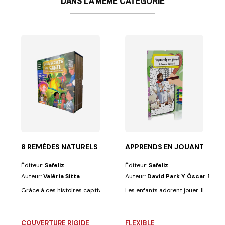
DANS LA MÊME CATÉGORIE
Zabou
orier et peu...
tions : ZABOU Un livret, avec des illustrations très...
8 REMÈDES NATURELS POUR LES ENFANTS
APPRENDS EN JOUANT — L
Éditeur:
Safeliz
Éditeur:
Safeliz
Auteur:
Valéria Sitta
Auteur:
David Park Y Óscar Ferni
Grâce à ces histoires captivantes, les enfants apprendront à prendre soi
Les enfants adorent jouer. Ils appré
COUVERTURE RIGIDE
FLEXIBLE