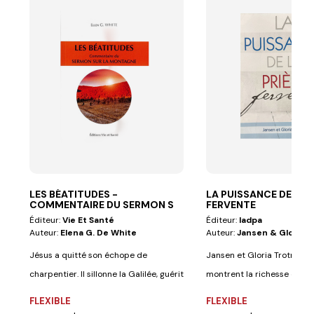
LES BÉATITUDES -
LA PUISSANCE DE LA 
COMMENTAIRE DU SERMON S
FERVENTE
Éditeur:
Vie Et Santé
Éditeur:
Iadpa
Auteur:
Elena G. De White
Auteur:
Jansen & Gloria 
Jésus a quitté son échope de
Jansen et Gloria Trotman 
charpentier. Il sillonne la Galilée, guérit
montrent la richesse de la 
les...
dynamique, l...
FLEXIBLE
FLEXIBLE