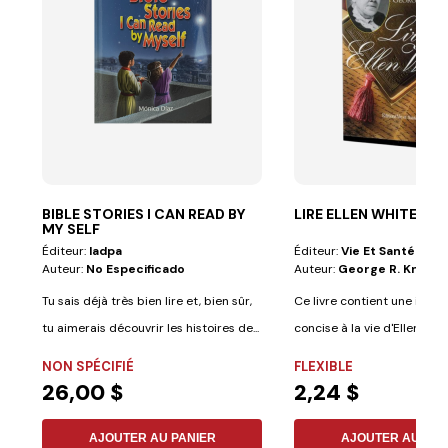
BIBLE STORIES I CAN READ BY
LIRE ELLEN WHITE
MY SELF
Éditeur:
Iadpa
Éditeur:
Vie Et Santé
Auteur:
No Especificado
Auteur:
George R. Knight
Tu sais déjà très bien lire et, bien sûr,
Ce livre contient une intro
tu aimerais découvrir les histoires de...
concise à la vie d'Ellen Whit
de...
NON SPÉCIFIÉ
FLEXIBLE
26,00 $
2,24 $
AJOUTER AU PANIER
AJOUTER AU PAN