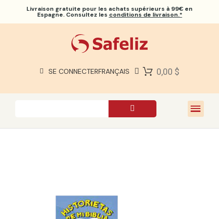
Livraison gratuite
pour les achats supérieurs à 99€ en
Espagne. Consultez les
conditions de livraison.*
BIBLES SAFELIZ
BIBLES
LIVRES
0,00 $
SE CONNECTER
FRANÇAIS
CADEAUX
JEUX
À PROPOS DE NOUS