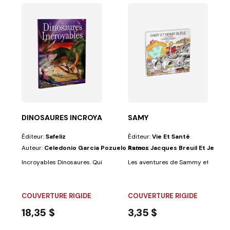
 DES INSECTS
lo
s de vous...
eliz et l'auteur proposent au lecteur une...
DINOSAURES INCROYABLES
SAMY
Éditeur:
Safeliz
Éditeur:
Vie Et Santé
Auteur:
Celedonio Garcia Pozuelo Ramos
Auteur:
Jacques Breuil Et Jean Br
Incroyables Dinosaures. Qui n'a jamais rêvé de voyager dans le temps ? L
Les aventures de Sammy et de ses a
COUVERTURE RIGIDE
COUVERTURE RIGIDE
18,35 $
3,35 $