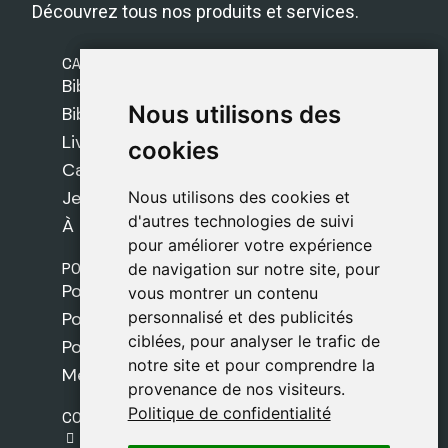
Découvrez tous nos produits et services.
CATÉGORIES
Bibles Safeliz
Nous utilisons des
Nous utilisons des
Bibles
Livres
cookies
cookies
Cadeaux
Jeux
Nous utilisons des cookies et
Nous utilisons des cookies et
d'autres technologies de suivi
d'autres technologies de suivi
À propos de nous
pour améliorer votre expérience
pour améliorer votre expérience
POLITIQUES
de navigation sur notre site, pour
de navigation sur notre site, pour
Politique de livraison
vous montrer un contenu
vous montrer un contenu
personnalisé et des publicités
personnalisé et des publicités
Politique de cookies
ciblées, pour analyser le trafic de
ciblées, pour analyser le trafic de
Politique de confidentialité
notre site et pour comprendre la
notre site et pour comprendre la
Mentions légales
provenance de nos visiteurs.
provenance de nos visiteurs.
Politique de confidentialité
Politique de confidentialité
CONTACT
gestion@safeliz.com