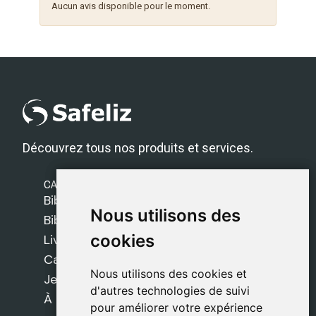
Aucun avis disponible pour le moment.
Découvrez tous nos produits et services.
CATÉGORIES
Bibles Safeliz
Nous utilisons des
Nous utilisons des
Bibles
cookies
cookies
Livres
Cadeaux
Nous utilisons des cookies et
Nous utilisons des cookies et
Jeux
d'autres technologies de suivi
d'autres technologies de suivi
À propos de nous
pour améliorer votre expérience
pour améliorer votre expérience