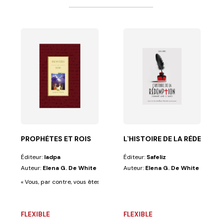
MMENTAIRE DU SERMON S
s suivants : la...
arpentier. Il sillonne la Galilée, guérit les...
PROPHÈTES ET ROIS
L`HISTOIRE DE LA RÈDEMPTI
Éditeur:
Iadpa
Éditeur:
Safeliz
Auteur:
Elena G. De White
Auteur:
Elena G. De White
« Vous, par contre, vous êtes une lignée choisie, un sacerdoce royal, une 
FLEXIBLE
FLEXIBLE