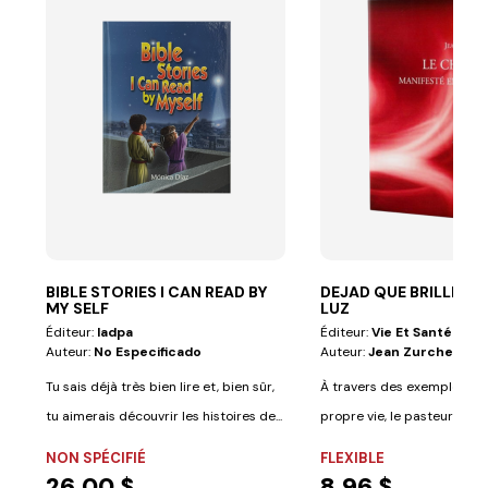
BIBLE STORIES I CAN READ BY
DEJAD QUE BRILLE V
MY SELF
LUZ
Éditeur:
Iadpa
Éditeur:
Vie Et Santé
Auteur:
No Especificado
Auteur:
Jean Zurcher
Tu sais déjà très bien lire et, bien sûr,
À travers des exemples tir
tu aimerais découvrir les histoires de...
propre vie, le pasteur Paul
combien...
NON SPÉCIFIÉ
FLEXIBLE
26,00 $
8,96 $