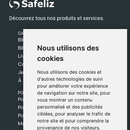
Découvrez tous nos produits et services.
CATÉGORIES
Bibles Safeliz
Nous utilisons des
Nous utilisons des
Bibles
Livres
cookies
cookies
Cadeaux
Jeux
Nous utilisons des cookies et
Nous utilisons des cookies et
d'autres technologies de suivi
d'autres technologies de suivi
À propos de nous
pour améliorer votre expérience
pour améliorer votre expérience
POLITIQUES
de navigation sur notre site, pour
de navigation sur notre site, pour
Politique de livraison
vous montrer un contenu
vous montrer un contenu
personnalisé et des publicités
personnalisé et des publicités
Politique de cookies
ciblées, pour analyser le trafic de
ciblées, pour analyser le trafic de
Politique de confidentialité
notre site et pour comprendre la
notre site et pour comprendre la
Mentions légales
provenance de nos visiteurs.
provenance de nos visiteurs.