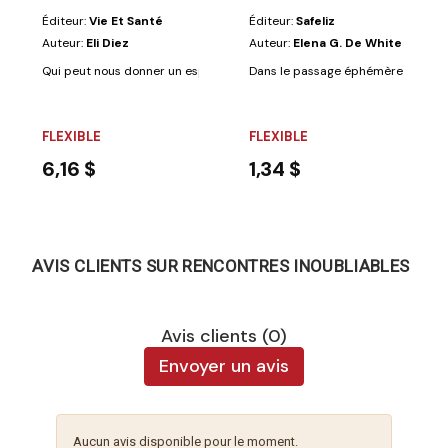
Éditeur:
Vie Et Santé
Éditeur:
Safeliz
Auteur:
Eli Diez
Auteur:
Elena G. De White
Qui peut nous donner un espoir indépendant des fluctuations de la mode
Dans le passage éphémère de notre 
FLEXIBLE
FLEXIBLE
6,16 $
1,34 $
AVIS CLIENTS SUR RENCONTRES INOUBLIABLES
Avis clients (0)
Envoyer un avis
Aucun avis disponible pour le moment.