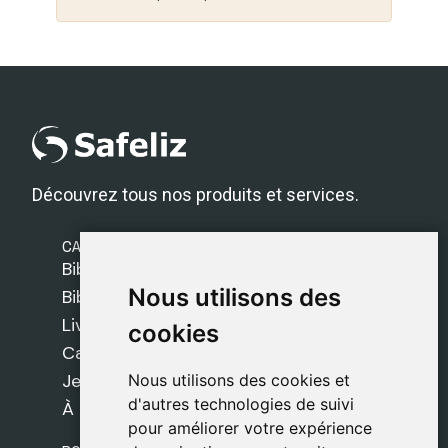
Découvrez tous nos produits et services.
CATÉGORIES
Bibles Safeliz
Nous utilisons des
Nous utilisons des
Bibles
Livres
cookies
cookies
Cadeaux
Jeux
Nous utilisons des cookies et
Nous utilisons des cookies et
d'autres technologies de suivi
d'autres technologies de suivi
À propos de nous
pour améliorer votre expérience
pour améliorer votre expérience