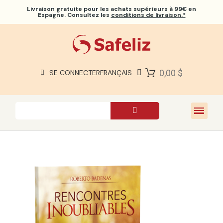
Livraison gratuite
pour les achats supérieurs à 99€ en
Espagne. Consultez les
conditions de livraison.*
BIBLES SAFELIZ
BIBLES
LIVRES
0,00 $
SE CONNECTER
FRANÇAIS
CADEAUX
JEUX
À PROPOS DE NOUS