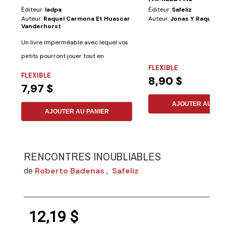
Éditeur:
Iadpa
Éditeur:
Safeliz
Auteur:
Raquel Carmona Et Huascar
Auteur:
Jonas Y Raquel Ar
Vanderhorst
Un livre imperméable avec lequel vos
petits pourront jouer tout en
FLEXIBLE
regardant les...
FLEXIBLE
8,90 $
7,97 $
AJOUTER AU PAN
AJOUTER AU PANIER
RENCONTRES INOUBLIABLES
Roberto Badenas
Safeliz
de
,
12,19 $