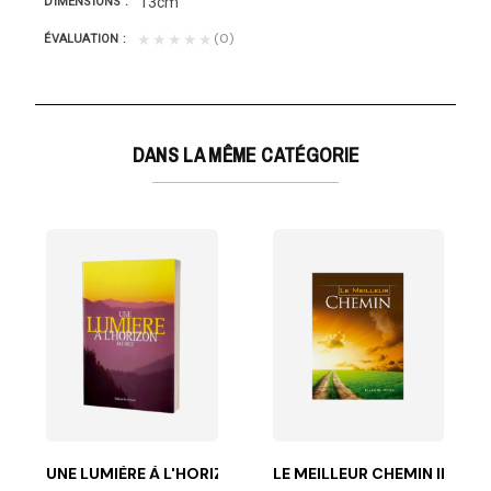
13cm
DIMENSIONS
(0)
★★★★★
ÉVALUATION
DANS LA MÊME CATÉGORIE
E
t ouvrage,...
UNE LUMIÈRE À L'HORIZON
LE MEILLEUR CHEMIN ILLUS