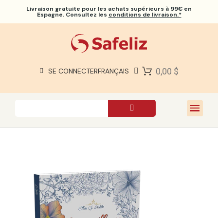
Livraison gratuite
pour les achats supérieurs à 99€ en
Espagne. Consultez les
conditions de livraison.*
BIBLES SAFELIZ
BIBLES
LIVRES
0,00 $
SE CONNECTER
FRANÇAIS
CADEAUX
JEUX
À PROPOS DE NOUS