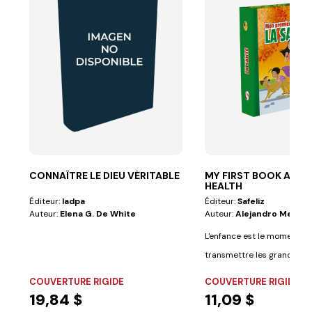
CONNAÎTRE LE DIEU VÉRITABLE
MY FIRST BOOK ABO
HEALTH
Éditeur:
Iadpa
Éditeur:
Safeliz
Auteur:
Elena G. De White
Auteur:
Alejandro Medina 
L'enfance est le moment id
transmettre les grandes le
vie....
COUVERTURE RIGIDE
COUVERTURE RIGIDE
19,84 $
11,09 $