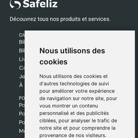
Découvrez tous nos produits et services.
CATÉGORIES
Bibles Safeliz
Nous utilisons des
Nous utilisons des
Bibles
Livres
cookies
cookies
Cadeaux
Jeux
Nous utilisons des cookies et
Nous utilisons des cookies et
d'autres technologies de suivi
d'autres technologies de suivi
À propos de nous
pour améliorer votre expérience
pour améliorer votre expérience
POLITIQUES
de navigation sur notre site, pour
de navigation sur notre site, pour
Politique de livraison
vous montrer un contenu
vous montrer un contenu
personnalisé et des publicités
personnalisé et des publicités
Politique de cookies
ciblées, pour analyser le trafic de
ciblées, pour analyser le trafic de
Politique de confidentialité
notre site et pour comprendre la
notre site et pour comprendre la
Mentions légales
provenance de nos visiteurs.
provenance de nos visiteurs.