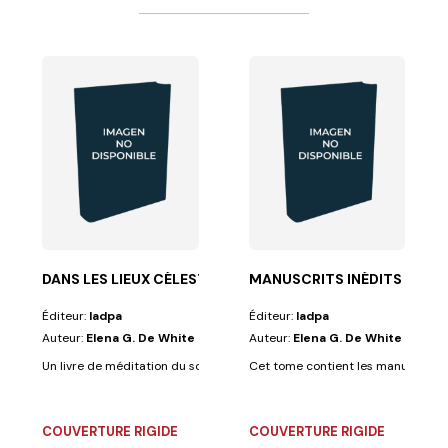
ee aux croyants...
ne et la personnalité d'une femme trop longtemps...
DANS LES LIEUX CÉLESTES
MANUSCRITS INÉDITS - TOM
Éditeur:
Iadpa
Éditeur:
Iadpa
Auteur:
Elena G. De White
Auteur:
Elena G. De White
Un livre de méditation du soir extrêmement apprécié pour ses textes inéd
Cet tome contient les manuscrits 26
COUVERTURE RIGIDE
COUVERTURE RIGIDE