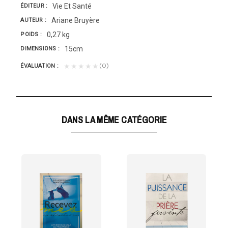
Vie Et Santé
ÉDITEUR
Ariane Bruyère
AUTEUR
0,27 kg
POIDS
15cm
DIMENSIONS
(0)
★★★★★
ÉVALUATION
DANS LA MÊME CATÉGORIE
ES