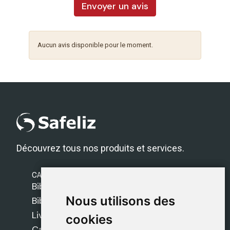
Envoyer un avis
Aucun avis disponible pour le moment.
Découvrez tous nos produits et services.
CATÉGORIES
Bibles Safeliz
Nous utilisons des
Nous utilisons des
Bibles
Livres
cookies
cookies
Cadeaux