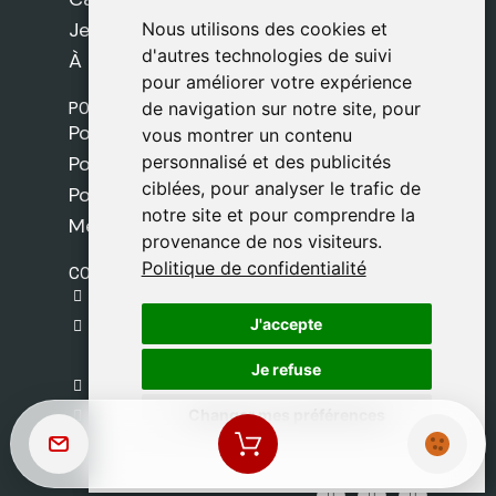
Jeux
Nous utilisons des cookies et
Nous utilisons des cookies et
d'autres technologies de suivi
d'autres technologies de suivi
À propos de nous
pour améliorer votre expérience
pour améliorer votre expérience
POLITIQUES
de navigation sur notre site, pour
de navigation sur notre site, pour
Politique de livraison
vous montrer un contenu
vous montrer un contenu
personnalisé et des publicités
personnalisé et des publicités
Politique de cookies
ciblées, pour analyser le trafic de
ciblées, pour analyser le trafic de
Politique de confidentialité
notre site et pour comprendre la
notre site et pour comprendre la
Mentions légales
provenance de nos visiteurs.
provenance de nos visiteurs.
Politique de confidentialité
Politique de confidentialité
CONTACT
gestion@safeliz.com
J'accepte
J'accepte
C. del Pradillo, 6, 28770 Colmenar Viejo,
Madrid
Je refuse
Je refuse
+34 918 459 877
Changer mes préférences
Changer mes préférences
Lundi au Vendredi
09:00 - 13:00