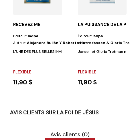
une étude...
mentaire Biblique (Richard Lehmann)Dans...
RECEVEZ ME
LA PUISSANCE DE LA PRIERE
Éditeur:
Iadpa
Éditeur:
Iadpa
Auteur:
Alejandro Bullón Y Roberto Herrera
Auteur:
Jansen & Gloria Trotman
L’UNE DES PLUS BELLES INVITATIONS de l’Écriture est celle que Jésusnous 
Jansen et Gloria Trotman nous montr
FLEXIBLE
FLEXIBLE
11,90 $
11,90 $
AVIS CLIENTS SUR LA FOI DE JÉSUS
Avis clients (0)