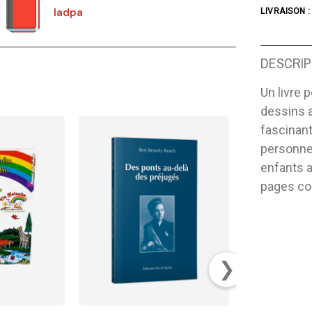
Iadpa
LIVRAISON :
DESCRIP
Un livre 
dessins a 
fascinant
personnes
enfants 
pages con
❯