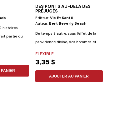
DES PONTS AU-DELÀ DES
LA MIERVEILL
PRÉJUGÉS
DIEU
ado
Éditeur:
Vie Et Santé
Éditeur:
Iadpa
Auteur:
Bert Beverly Beach
Auteur:
Elena G.
 histoires
De temps à autre, sous l'effet de la
«?Car il n'y a pas
ait partie du
providence divine, des hommes et
ont péché et sont 
des...
FLEXIBLE
FLEXIBLE
3,35 $
30,66 $
 PANIER
AJOUTER AU PANIER
AJOUTER