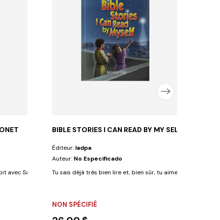
Éditeu
Auteu
Dans la
FLEX
5,3
MONET
BIBLE STORIES I CAN READ BY MY SELF
Éditeur:
Iadpa
Auteur:
No Especificado
bit avec Salomon et rencontrez ses amis...
Tu sais déjà très bien lire et, bien sûr, tu aimerais découvrir l
NON SPÉCIFIÉ