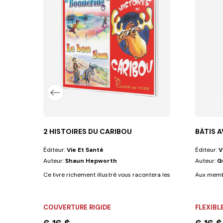
rina Varela
avec de grands dessins a colorier et peu...
2 HISTOIRES DU CARIBOU
BÂTIS A
Éditeur:
Vie Et Santé
Éditeur:
V
Auteur:
Shaun Hepworth
Auteur:
G
Ce livre richement illustré vous racontera les histoires du fils pr
Aux membr
COUVERTURE RIGIDE
FLEXIBL