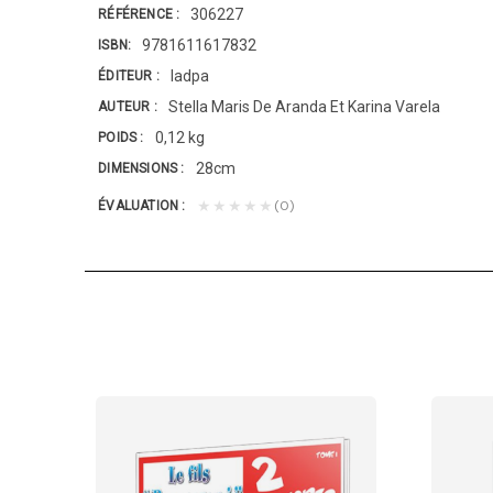
306227
RÉFÉRENCE
9781611617832
ISBN
Iadpa
ÉDITEUR
Stella Maris De Aranda Et Karina Varela
AUTEUR
0,12 kg
POIDS
28cm
DIMENSIONS
(0)
★★★★★
ÉVALUATION
E A COLORIER