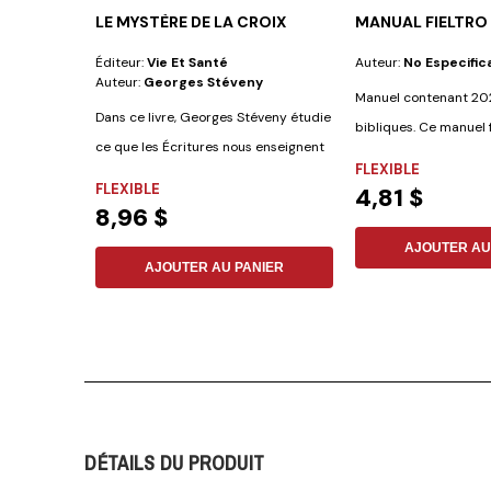
LE MYSTÈRE DE LA CROIX
MANUAL FIELTRO
Éditeur:
Vie Et Santé
Auteur:
No Especific
Auteur:
Georges Stéveny
Manuel contenant 202
Dans ce livre, Georges Stéveny étudie
bibliques. Ce manuel f
ce que les Écritures nous enseignent
matériel «...
FLEXIBLE
sur...
FLEXIBLE
4,81 $
8,96 $
AJOUTER AU
AJOUTER AU PANIER
DÉTAILS DU PRODUIT