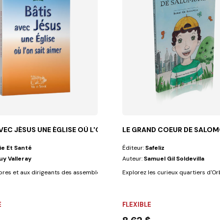
VEC JÉSUS UNE ÉGLISE OÙ L'ON SAIT
LE GRAND COEUR DE SALO
ie Et Santé
Éditeur:
Safeliz
uy Valleray
Auteur:
Samuel Gil Soldevilla
odigue et du...
es et aux dirigeants des assemblées de tous lieux, toujours confrontés à...
Explorez les curieux quartiers d'Or
E
FLEXIBLE