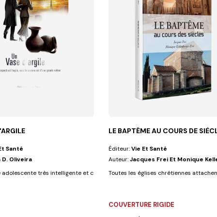
'ARGILE
LE BAPTÊME AU COURS DE SIÈC
Et Santé
Éditeur:
Vie Et Santé
 D. Oliveira
Auteur:
Jacques Frei Et Monique Kel
lles...
adolescente très intelligente et créative, qui aime découvrir de...
Toutes les églises chrétiennes attachen
COUVERTURE RIGIDE