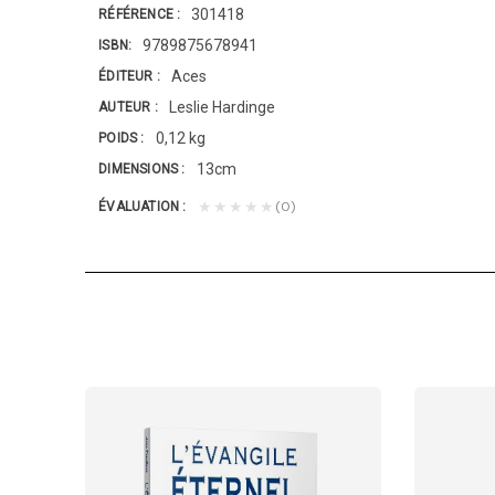
301418
RÉFÉRENCE
9789875678941
ISBN
Aces
ÉDITEUR
Leslie Hardinge
AUTEUR
0,12 kg
POIDS
13cm
DIMENSIONS
(0)
★★★★★
ÉVALUATION