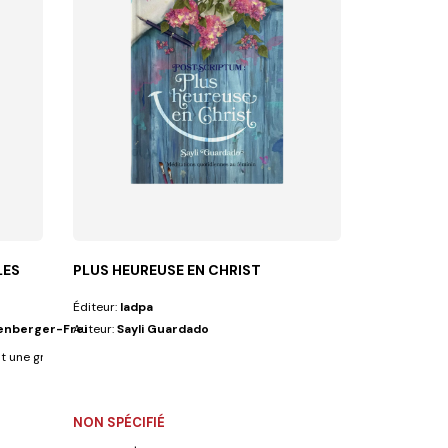
LES
PLUS HEUREUSE EN CHRIST
Éditeur:
Iadpa
lenberger-Frei
Auteur:
Sayli Guardado
t une grande valeur au rite du baptême....
NON SPÉCIFIÉ