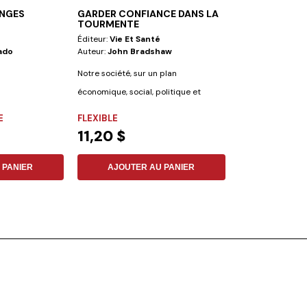
ANGES
GARDER CONFIANCE DANS LA
L'ÉGLISE, UNE
TOURMENTE
FAMILLE
Éditeur:
Vie Et Santé
Éditeur:
Vie Et S
ado
Auteur:
John Bradshaw
Auteur:
Daniel J
Notre société, sur un plan
économique, social, politique et
spirituel semble...
E
FLEXIBLE
FLEXIBLE
11,20 $
5,60 $
 PANIER
AJOUTER AU PANIER
AJOUTER