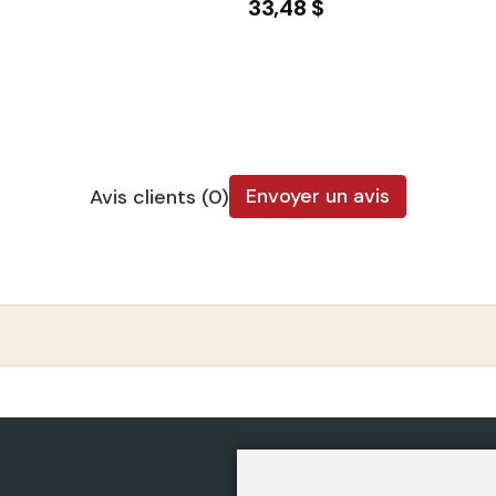
33,48 $
Envoyer un avis
Avis clients (0)