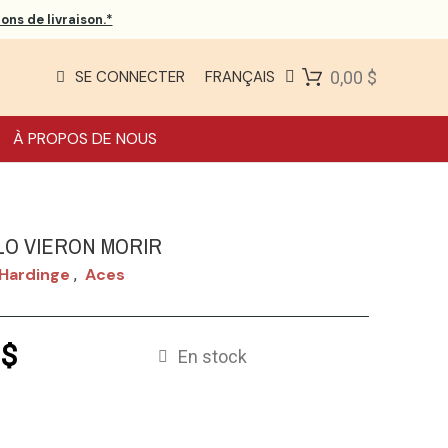
ons de livraison.*
SE CONNECTER
FRANÇAIS
0,00 $
À PROPOS DE NOUS
LO VIERON MORIR
 Hardinge
Aces
,
 $
En stock