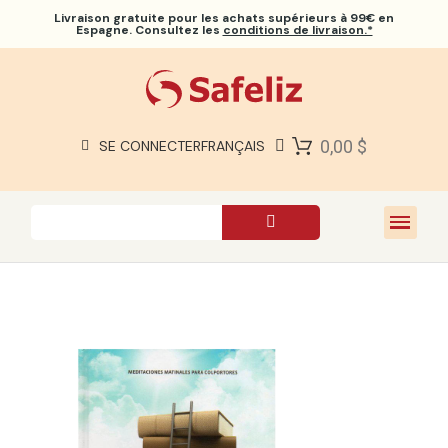
Livraison gratuite
pour les achats supérieurs à 99€ en
Espagne. Consultez les
conditions de livraison.*
BIBLES SAFELIZ
BIBLES
LIVRES
0,00 $
SE CONNECTER
FRANÇAIS
CADEAUX
JEUX
À PROPOS DE NOUS