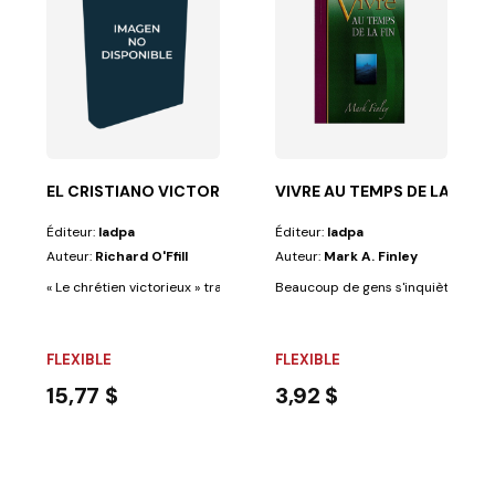
´ENTENTE
t qui auraient...
EL CRISTIANO VICTORIOSO
VIVRE AU TEMPS DE LA FIN
Éditeur:
Iadpa
Éditeur:
Iadpa
Auteur:
Richard O'Ffill
Auteur:
Mark A. Finley
« Le chrétien victorieux » traite de la victoire que Jésus a rendue possibl
Beaucoup de gens s'inquiètent parce
FLEXIBLE
FLEXIBLE
15,77 $
3,92 $