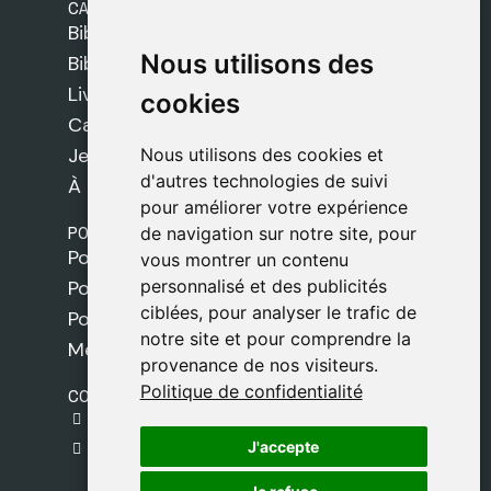
CATÉGORIES
Bibles Safeliz
Nous utilisons des
Nous utilisons des
Bibles
Livres
cookies
cookies
Cadeaux
Jeux
Nous utilisons des cookies et
Nous utilisons des cookies et
d'autres technologies de suivi
d'autres technologies de suivi
À propos de nous
pour améliorer votre expérience
pour améliorer votre expérience
POLITIQUES
de navigation sur notre site, pour
de navigation sur notre site, pour
Politique de livraison
vous montrer un contenu
vous montrer un contenu
personnalisé et des publicités
personnalisé et des publicités
Politique de cookies
ciblées, pour analyser le trafic de
ciblées, pour analyser le trafic de
Politique de confidentialité
notre site et pour comprendre la
notre site et pour comprendre la
Mentions légales
provenance de nos visiteurs.
provenance de nos visiteurs.
Politique de confidentialité
Politique de confidentialité
CONTACT
gestion@safeliz.com
J'accepte
J'accepte
C. del Pradillo, 6, 28770 Colmenar Viejo,
Madrid