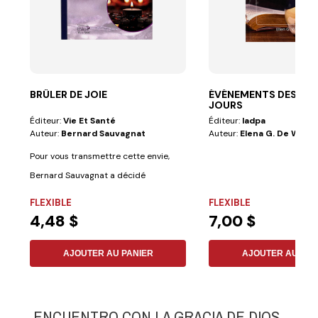
BRÛLER DE JOIE
ÉVÉNEMENTS DES DER
JOURS
Éditeur:
Vie Et Santé
Éditeur:
Iadpa
Auteur:
Bernard Sauvagnat
Auteur:
Elena G. De White
Pour vous transmettre cette envie,
Bernard Sauvagnat a décidé
d'organiser son...
FLEXIBLE
FLEXIBLE
4,48 $
7,00 $
AJOUTER AU PANIER
AJOUTER AU PAN
ENCUENTRO CON LA GRACIA DE DIOS