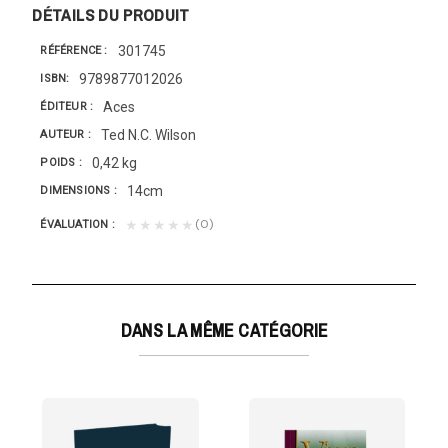
DÉTAILS DU PRODUIT
301745
RÉFÉRENCE
9789877012026
ISBN
Aces
ÉDITEUR
Ted N.C. Wilson
AUTEUR
0,42 kg
POIDS
14cm
DIMENSIONS
(0)
★★★★★
ÉVALUATION
DANS LA MÊME CATÉGORIE