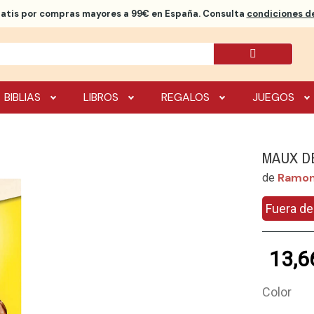
ratis
por compras mayores a 99€ en España. Consulta
condiciones de
BIBLIAS
LIBROS
REGALOS
JUEGOS
MAUX D
Ramon
de
Fuera de
13,6
Color