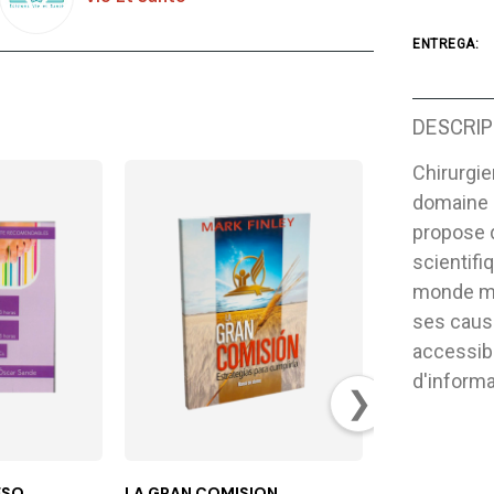
ENTREGA:
DESCRIP
Chirurgie
domaine 
propose 
scientifi
monde mo
ses cause
accessibl
d'informa
❯
SO,
LA GRAN COMISION
UNIVERSO PA