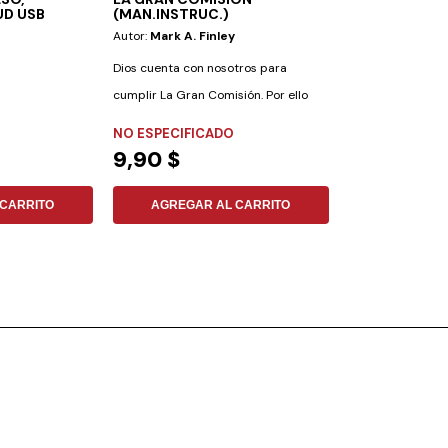
UD USB
(MAN.INSTRUC.)
Autor:
Mark A. Finley
Editorial:
Aces
Autor:
Luiz Fern
Dios cuenta con nosotros para
Tiemi Kanno
cumplir La Gran Comisión. Por ello
Este libro relata 
concedió a cada...
dos jóvenes médic
NO ESPECIFICADO
9,90 $
FLEXIBLE
11,77 $
CARRITO
AGREGAR AL CARRITO
AGREGAR