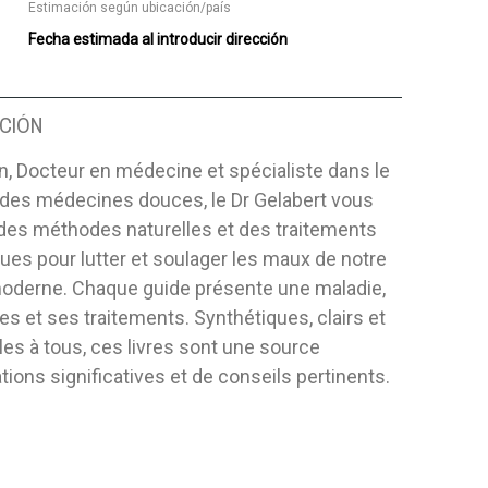
Estimación según ubicación/país
Fecha estimada al introducir dirección
CIÓN
n, Docteur en médecine et spécialiste dans le
des médecines douces, le Dr Gelabert vous
des méthodes naturelles et des traitements
ques pour lutter et soulager les maux de notre
derne. Chaque guide présente une maladie,
s et ses traitements. Synthétiques, clairs et
es à tous, ces livres sont une source
tions significatives et de conseils pertinents.
RALELO
FUNDAMENTOS DE LA
LOS DESAF