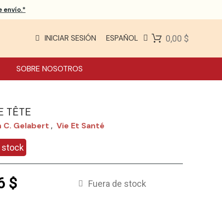
 envío.*
INICIAR SESIÓN
ESPAÑOL
0,00 $
SOBRE NOSOTROS
E TÊTE
 C. Gelabert
Vie Et Santé
,
 stock
6 $
Fuera de stock