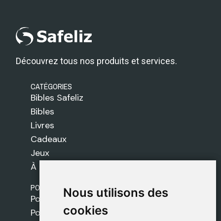
Découvrez tous nos produits et services.
CATÉGORIES
Bibles Safeliz
Bibles
Livres
Cadeaux
Jeux
À propos de nous
POLITIQUES
Nous utilisons des
Nous utilisons des
Politique de livraison
cookies
cookies
Politique de cookies