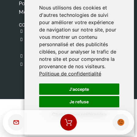
Politique de confidentialité
Nous utilisons des cookies et
Nous utilisons des cookies et
Mentions légales
d'autres technologies de suivi
d'autres technologies de suivi
pour améliorer votre expérience
pour améliorer votre expérience
CONTACT
de navigation sur notre site, pour
de navigation sur notre site, pour
gestion@safeliz.com
vous montrer un contenu
vous montrer un contenu
C. del Pradillo, 6, 28770 Colmenar Viejo,
personnalisé et des publicités
personnalisé et des publicités
Madrid
ciblées, pour analyser le trafic de
ciblées, pour analyser le trafic de
+34 918 459 877
notre site et pour comprendre la
notre site et pour comprendre la
Lundi au Vendredi
provenance de nos visiteurs.
provenance de nos visiteurs.
09:00 - 13:00
Politique de confidentialité
Politique de confidentialité
J'accepte
J'accepte
Je refuse
Je refuse
Changer mes préférences
Changer mes préférences