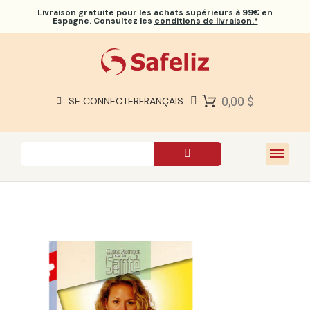
Livraison gratuite
pour les achats supérieurs à 99€ en
Espagne. Consultez les
conditions de livraison.*
BIBLES SAFELIZ
BIBLES
LIVRES
0,00 $
SE CONNECTER
FRANÇAIS
CADEAUX
JEUX
À PROPOS DE NOUS