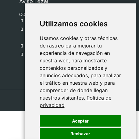
Aviso Legal
CONTACTO
gestion@safeliz.com
Utilizamos cookies
Utilizamos cookies
C. del Pradillo, 6, 28770 Colmenar Viejo,
Madrid
Usamos cookies y otras técnicas
Usamos cookies y otras técnicas
de rastreo para mejorar tu
de rastreo para mejorar tu
918 459 877
experiencia de navegación en
experiencia de navegación en
Lunes a Viernes
nuestra web, para mostrarte
nuestra web, para mostrarte
09:00 - 13:00
contenidos personalizados y
contenidos personalizados y
anuncios adecuados, para analizar
anuncios adecuados, para analizar
el tráfico en nuestra web y para
el tráfico en nuestra web y para
comprender de donde llegan
comprender de donde llegan
nuestros visitantes.
nuestros visitantes.
Política de
Política de
privacidad
privacidad
Aceptar
Aceptar
Rechazar
Rechazar