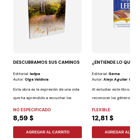
DESCUBRAMOS SUS CAMINOS
¿ENTIENDE LO QUE LE
Editorial:
Iadpa
Editorial:
Gema
Autor:
Olga Valdivia
Autor:
Alejo Aguilar Góm
Esta obra es la expresión de una vida
Al estudiar este libro, apr
que ha aprendido a escuchar los
reconocer los géneros litera
sonidos...
figuras...
NO ESPECIFICADO
FLEXIBLE
8,59 $
12,81 $
AGREGAR AL CARRITO
AGREGAR AL CAR