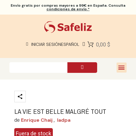
Envío gratis
por compras mayores a 99€ en España. Consulta
condiciones de envío.*
BIBLIAS SAFELIZ
BIBLIAS
LIBROS
0,00 $
INICIAR SESIÓN
ESPAÑOL
REGALOS
JUEGOS
SOBRE NOSOTROS
LA VIE EST BELLE MALGRÉ TOUT
Enrique Chaij
Iadpa
de
,
Fuera de stock