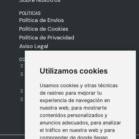
Sobre Nosotros
POLÍTICAS
Política de Envíos
Política de Cookies
Política de Privacidad
Aviso Legal
CONTACTO
gestion@safeliz.com
Utilizamos cookies
Utilizamos cookies
C. del Pradillo, 6, 28770 Colmenar Viejo,
Madrid
Usamos cookies y otras técnicas
Usamos cookies y otras técnicas
918 459 877
de rastreo para mejorar tu
de rastreo para mejorar tu
Lunes a Viernes
experiencia de navegación en
experiencia de navegación en
nuestra web, para mostrarte
nuestra web, para mostrarte
09:00 - 13:00
contenidos personalizados y
contenidos personalizados y
anuncios adecuados, para analizar
anuncios adecuados, para analizar
el tráfico en nuestra web y para
el tráfico en nuestra web y para
comprender de donde llegan
comprender de donde llegan