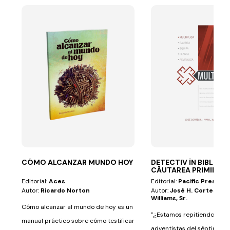
CÓMO ALCANZAR MUNDO HOY
DETECTIV ÎN BIBLIE ÎN
CĂUTAREA PRIMILOR
Editorial:
Aces
Editorial:
Pacific Press
Autor:
Ricardo Norton
Autor:
José H. Cortes Jr., 
Williams, Sr.
Cómo alcanzar al mundo de hoy es un
"¿Estamos repitiendo la hi
manual práctico sobre cómo testificar
adventistas del séptimo día