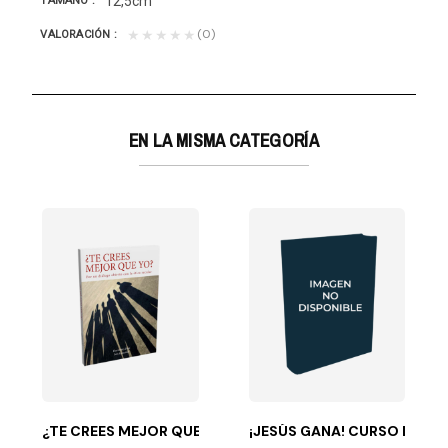
12,5cm
TAMAÑO
(0)
★★★★★
VALORACIÓN
EN LA MISMA CATEGORÍA
ante es: ¿Por qué...
construyes, con Cristo, un carácter a su imagen y...
¿TE CREES MEJOR QUE YO?
¡JESÚS GANA! CURSO DE ES