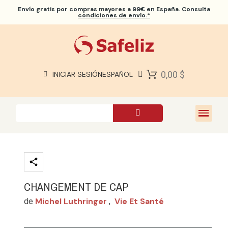
Envío gratis
por compras mayores a 99€ en España. Consulta
condiciones de envío.*
BIBLIAS SAFELIZ
BIBLIAS
LIBROS
0,00 $
INICIAR SESIÓN
ESPAÑOL
REGALOS
JUEGOS
SOBRE NOSOTROS
CHANGEMENT DE CAP
Michel Luthringer
Vie Et Santé
de
,