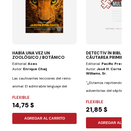
HABÍA UNA VEZ UN
DETECTIV ÎN BIBLIE ÎN
ZOOLÓGICO / BOTÁNICO
CĂUTAREA PRIMILOR
Editorial:
Aces
Editorial:
Pacific Press
Autor:
Enrique Chaij
Autor:
José H. Cortes Jr., 
Williams, Sr.
Las cautivantes lecciones del reino
"¿Estamos repitiendo la hi
animal. El admirable lenguaje del
adventistas del séptimo día
reino...
FLEXIBLE
FLEXIBLE
14,75 $
21,85 $
AGREGAR AL CARRITO
AGREGAR AL CAR