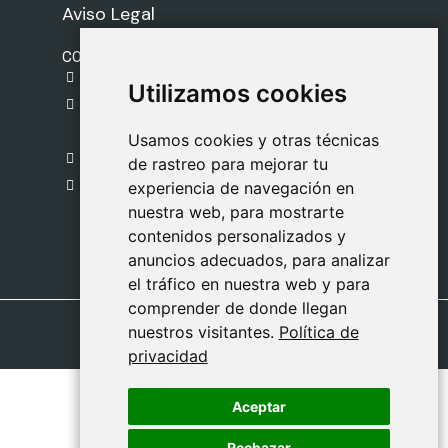
Aviso Legal
CONTACTO
gestion@safeliz.com
Utilizamos cookies
Utilizamos cookies
C. del Pradillo, 6, 28770 Colmenar Viejo,
Madrid
Usamos cookies y otras técnicas
Usamos cookies y otras técnicas
918 459 877
de rastreo para mejorar tu
de rastreo para mejorar tu
Lunes a Viernes
experiencia de navegación en
experiencia de navegación en
nuestra web, para mostrarte
nuestra web, para mostrarte
09:00 - 13:00
contenidos personalizados y
contenidos personalizados y
anuncios adecuados, para analizar
anuncios adecuados, para analizar
el tráfico en nuestra web y para
el tráfico en nuestra web y para
comprender de donde llegan
comprender de donde llegan
nuestros visitantes.
nuestros visitantes.
Política de
Política de
privacidad
privacidad
Aceptar
Aceptar
Rechazar
Rechazar