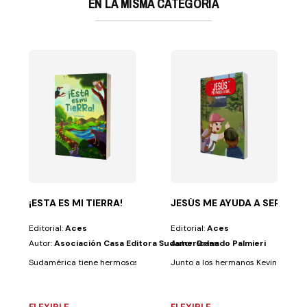
EN LA MISMA CATEGORÍA
LIBRO PARA PINTAR
ciones en blanco...
e disfruta de enseñar a sus alumnos los números y las...
¡ESTA ES MI TIERRA!
JESÚS ME AYUDA A SER...
Editorial:
Aces
Editorial:
Aces
Autor:
Asociación Casa Editora Sudamericana
Autor:
Orlando Palmieri
Sudamérica tiene hermosos paisajes con una gran diversidad de flora y 
Junto a los hermanos Kevin y Lara, v