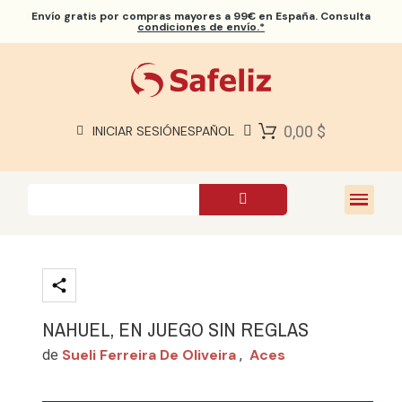
Envío gratis
por compras mayores a 99€ en España. Consulta
condiciones de envío.*
BIBLIAS SAFELIZ
BIBLIAS
LIBROS
0,00 $
INICIAR SESIÓN
ESPAÑOL
REGALOS
JUEGOS
SOBRE NOSOTROS
NAHUEL, EN JUEGO SIN REGLAS
Sueli Ferreira De Oliveira
Aces
de
,