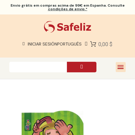
Envio grátis
em compras acima de 99€ em Espanha. Consulte
condições de envio.*
BÍBLIAS SAFELIZ
BÍBLIAS
LIVROS
0,00 $
INICIAR SESIÓN
PORTUGUÊS
PRESENTES
JOGOS
SOBRE NÓS