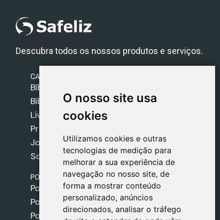
Descubra todos os nossos produtos e serviços.
CATEGORIAS
Bíblias Safeliz
O nosso site usa
O nosso site usa
Bíblias
cookies
cookies
Livros
Presentes
Utilizamos cookies e outras
Utilizamos cookies e outras
Jogos
tecnologias de medição para
tecnologias de medição para
Sobre nós
melhorar a sua experiência de
melhorar a sua experiência de
navegação no nosso site, de
navegação no nosso site, de
POLÍTICAS
forma a mostrar conteúdo
forma a mostrar conteúdo
Política de Envios
personalizado, anúncios
personalizado, anúncios
Política de Cookies
direcionados, analisar o tráfego
direcionados, analisar o tráfego
Política de Privacidade