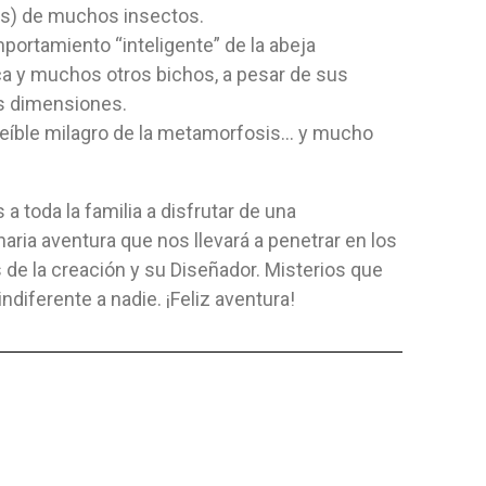
es) de muchos insectos.
BEN CARSON
CAMPAME
Editorial:
Aces
Editorial:
Ac
portamiento “inteligente” de la abeja
 Gálvez
Autor:
Ben Carson
Autor:
Jerry
a y muchos otros bichos, a pesar de sus
El campament
s dimensiones.
Zack y a su 
reíble milagro de la metamorfosis... y mucho
Nacional...
FLEXIBLE
FLEXIBLE
12,41 $
12,76 $
 a toda la familia a disfrutar de una
naria aventura que nos llevará a penetrar en los
 AL CARRITO
AGREGAR AL CARRITO
AGRE
 de la creación y su Diseñador. Misterios que
indiferente a nadie. ¡Feliz aventura!