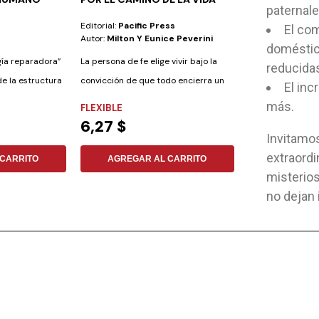
paternal
CUADERNOS
Editorial:
Pacific Press
Editorial:
Gema
El com
Autor:
Milton Y Eunice Peverini
Autor:
Noemí Gil
doméstic
ugía reparadora”
La persona de fe elige vivir bajo la
reducida
de la estructura
convicción de que todo encierra un
El inc
milagro....
más.
FLEXIBLE
FLEXIBLE
6,27 $
14,61 $
Invitamos
extraordi
CARRITO
AGREGAR AL CARRITO
AGREGAR
misterios
no dejan 