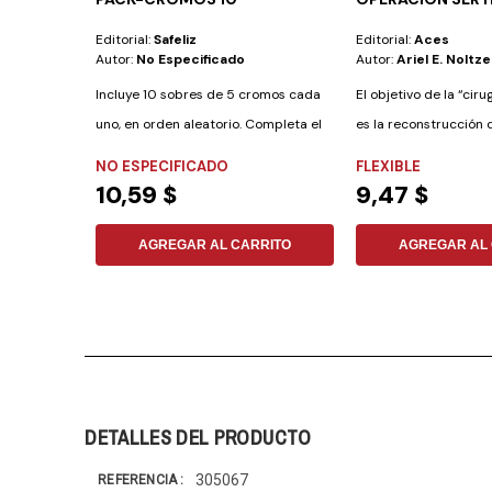
Editorial:
Safeliz
Editorial:
Aces
Autor:
No Especificado
Autor:
Ariel E. Noltze
Incluye 10 sobres de 5 cromos cada
El objetivo de la “cir
uno, en orden aleatorio. Completa el
es la reconstrucción 
álbum y...
y la...
NO ESPECIFICADO
FLEXIBLE
10,59 $
9,47 $
AGREGAR AL CARRITO
AGREGAR AL 
DETALLES DEL PRODUCTO
305067
REFERENCIA