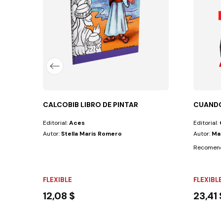
mienzo. Este libro infantil narra la...
CALCOBIB LIBRO DE PINTAR
CUANDO
Editorial:
Aces
Editorial:
Autor:
Stella Maris Romero
Autor:
Ma
Recomenda
FLEXIBLE
FLEXIBL
12,08 $
23,41 