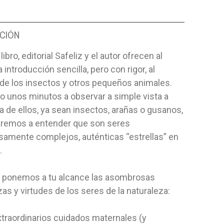
CIÓN
ibro, editorial Safeliz y el autor ofrecen al
a introducción sencilla, pero con rigor, al
 de los insectos y otros pequeños animales.
o unos minutos a observar a simple vista a
a de ellos, ya sean insectos, arañas o gusanos,
emos a entender que son seres
samente complejos, auténticas “estrellas” en
.
 ponemos a tu alcance las asombrosas
s y virtudes de los seres de la naturaleza:
xtraordinarios cuidados maternales (y
BLICO 5
MANOS CONSAGRADAS-Hª
DETECTIV