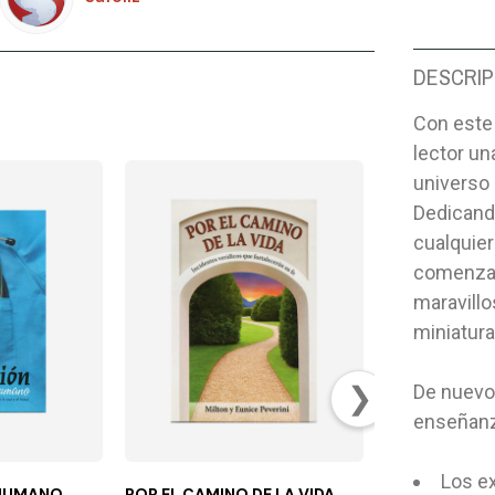
DESCRIP
Con este l
lector un
universo
Dedicand
cualquier
comenzar
maravillo
miniatura
❯
De nuevo
enseñanza
Los e
 HUMANO
POR EL CAMINO DE LA VIDA
PENTATLON BI