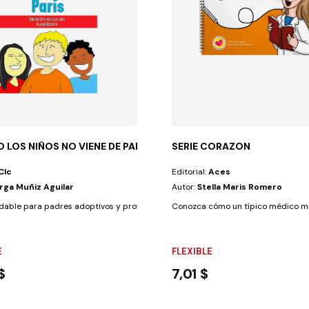
 LOS NIÑOS NO VIENE DE PARIS
SERIE CORAZON
Clc
Editorial:
Aces
rga Muñiz Aguilar
Autor:
Stella Maris Romero
ble para padres adoptivos y profesionales de la adopción, esta guía...
Conozca cómo un típico médico misi
E
FLEXIBLE
$
7,01 $