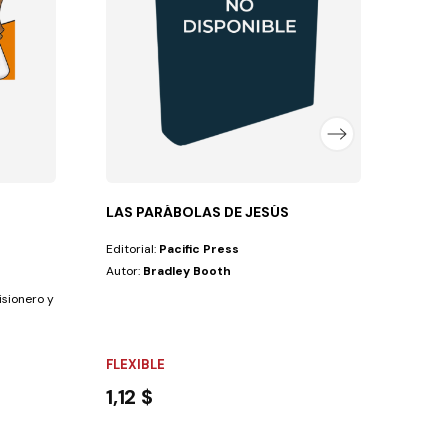
NO E
21,
LAS PARÁBOLAS DE JESÚS
Editorial:
Pacific Press
Autor:
Bradley Booth
onero y su familia muestran el amor de Dios por...
FLEXIBLE
1,12 $