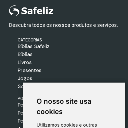
Descubra todos os nossos produtos e serviços.
CATEGORIAS
Bíblias Safeliz
Bíblias
Livros
Presentes
Jogos
Sobre nós
POLÍTICAS
O nosso site usa
O nosso site usa
Política de Envios
cookies
cookies
Política de Cookies
Política de Privacidade
Utilizamos cookies e outras
Utilizamos cookies e outras