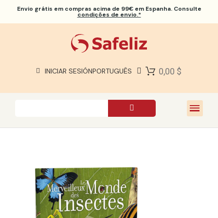
Envio grátis
em compras acima de 99€ em Espanha. Consulte
condições de envio.*
BÍBLIAS SAFELIZ
BÍBLIAS
LIVROS
0,00 $
INICIAR SESIÓN
PORTUGUÊS
PRESENTES
JOGOS
SOBRE NÓS