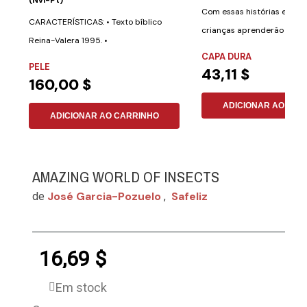
Com essas histórias emoci
CARACTERÍSTICAS: • Texto bíblico
crianças aprenderão a cui
Reina-Valera 1995. •
saúde de uma...
CAPA DURA
Aproximadamente 700...
PELE
43,11 $
160,00 $
ADICIONAR AO CAR
ADICIONAR AO CARRINHO
AMAZING WORLD OF INSECTS
José Garcia-Pozuelo
Safeliz
de
,
16,69 $
Em stock