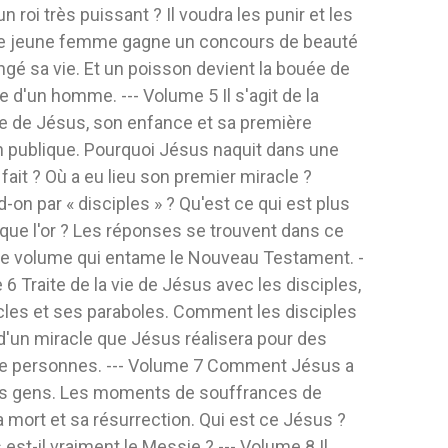
n roi très puissant ? Il voudra les punir et les
JESÚS CON CAR
ABANDON
Editorial:
Es Futuro
Editorial:
Ac
ne jeune femme gagne un concours de beauté
r Silva
Autor:
Editorial Aurora
Autor:
Jerry
ngé sa vie. Et un poisson devient la bouée de
Produciones
Las vacacion
 d'un homme. --- Volume 5 Il s'agit de la
La alabanzas y la acción de gracias
en la playa 
e de Jésus, son enfance et sa première
nos conducen a la presencia de Dios
cuando...
n publique. Pourquoi Jésus naquit dans une
ADO
FLEXIBLE
y nos...
TAPA DURA
13,30 
 fait ? Où a eu lieu son premier miracle ?
11,80 $
-on par « disciples » ? Qu'est ce qui est plus
 AL CARRITO
AGRE
que l'or ? Les réponses se trouvent dans ce
AGREGAR AL CARRITO
e volume qui entame le Nouveau Testament. -
 6 Traite de la vie de Jésus avec les disciples,
cles et ses paraboles. Comment les disciples
'un miracle que Jésus réalisera pour des
 de personnes. --- Volume 7 Comment Jésus a
es gens. Les moments de souffrances de
 mort et sa résurrection. Qui est ce Jésus ?
est-il vraiment le Messie ? --- Volume 8 Il