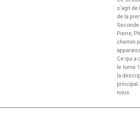
s'agit de
de la pre
Seconde 
Pierre, Ph
chemin p
apparais
Ce qui a 
le tome 
la descri
principal
nous.