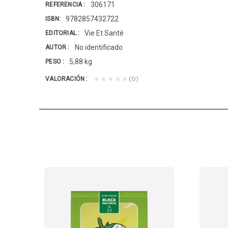
306171
REFERENCIA
9782857432722
ISBN
Vie Et Santé
EDITORIAL
No identificado
AUTOR
5,88 kg
PESO
(0)
★★★★★
VALORACIÓN