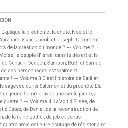
CIÓN
Explique la création et la chute, Noé et le
 Abraham, Isaac, Jacob et Joseph. Comment
lors de la création du monde ? --- Volume 2 Il
 Moïse, le peuple d'Israël dans le désert et la
 de Canaan, Gédéon, Samson, Ruth et Samuel.
e de ces personnages est vraiment
nte ! --- Volume 3 C'est l'histoire de Saül et
 la sagesse du roi Salomon et du prophète Eli.
un jeune homme, avec une seule pierre, a
 guerre ? --- Volume 4 Il s'agit d'Elisée, de
t d'Esaïe, de Daniel, de la reconstruction de
, de la reine Esther, de job et Jonas.
quatre amis ont eu le courage de résister aux
 EL BEBÉ JESÚS
EN ACCIÓN DE GRACIAS, PARA
EL MISTER