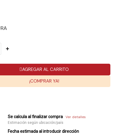
URA
AGREGAR AL CARRITO
¡COMPRAR YA!
Se calcula al finalizar compra
Ver detalles
Estimación según ubicación/país
Fecha estimada al introducir dirección