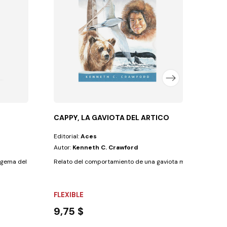
La Nue
NO E
7,9
CAPPY, LA GAVIOTA DEL ARTICO
Editorial:
Aces
Autor:
Kenneth C. Crawford
gema del pensamiento que da a conocer la voluntad...
Relato del comportamiento de una gaviota migratoria (charrá
FLEXIBLE
9,75 $