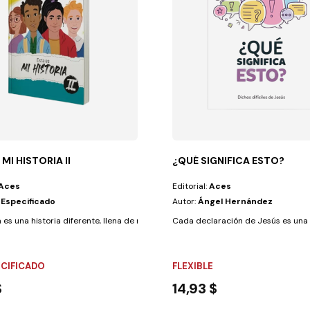
 MI HISTORIA II
¿QUÉ SIGNIFICA ESTO?
Aces
Editorial:
Aces
 Especificado
Autor:
Ángel Hernández
ato bloc •...
 es una historia diferente, llena de momentos que permiten evaluar el...
Cada declaración de Jesús es una 
ECIFICADO
FLEXIBLE
$
14,93 $