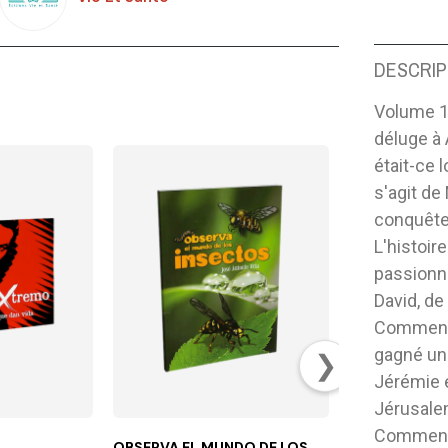
DESCRIP
Volume 1 
déluge à
était-ce 
s'agit de
conquête
L'histoir
passionna
David, de
Comment 
gagné une
❯
Jérémie e
Jérusalem
Comment 
OBSERVA EL MUNDO DE LOS
JOSÉ, MARÍA Y