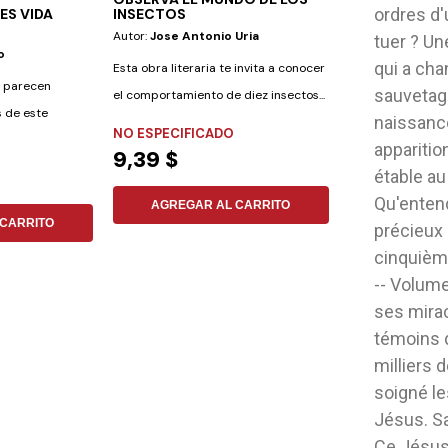
ordres d'u
S VIDA
INSECTOS
Autor:
Jose Antonio Uria
Editorial:
Aces
tuer ? U
o
Autor:
Nidia Este
qui a cha
Esta obra literaria te invita a conocer
s parecen
sauvetage
el comportamiento de diez insectos...
s de este
naissanc
NO ESPECIFICADO
apparitio
NO ESPECIFIC
9,39 $
8,27 $
étable au
Qu'entend
AGREGAR AL CARRITO
CARRITO
AGREGAR
précieux 
cinquièm
-- Volume
ses mira
témoins d
milliers
soigné l
Jésus. Sa
Ce Jésus 