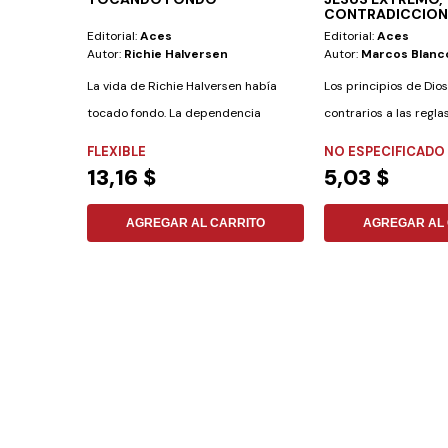
CONTRADICCIONE
Editorial:
Aces
Editorial:
Aces
Autor:
Richie Halversen
Autor:
Marcos Blanc
La vida de Richie Halversen había
Los principios de Dio
tocado fondo. La dependencia
contrarios a las regla
química lo había...
mundo. Parecen...
FLEXIBLE
NO ESPECIFICADO
13,16 $
5,03 $
AGREGAR AL CARRITO
AGREGAR AL 