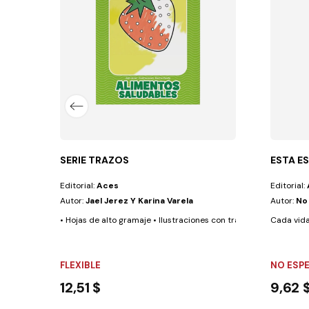
oda su red de apoyo, ya sean abuelos, tíos,...
SERIE TRAZOS
ESTA ES
Editorial:
Aces
Editorial:
Autor:
Jael Jerez Y Karina Varela
Autor:
No
• Hojas de alto gramaje • Ilustraciones con trazos gruesos • Form
Cada vida
FLEXIBLE
NO ESP
12,51 $
9,62 