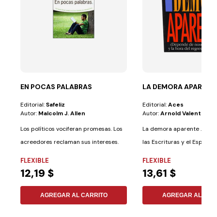
EN POCAS PALABRAS
LA DEMORA APARENT
Editorial:
Safeliz
Editorial:
Aces
Autor:
Malcolm J. Allen
Autor:
Arnold Valentin W
Los políticos vociferan promesas. Los
La demora aparente . El au
acreedores reclaman sus intereses.
las Escrituras y el Espíritu
Los...
Profecía,...
FLEXIBLE
FLEXIBLE
12,19 $
13,61 $
AGREGAR AL CARRITO
AGREGAR AL CAR