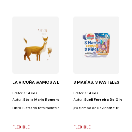
ntos...
 CUADERNOS
LA VICUÑA ¡VAMOS A LOS ANDES!
3 MARÍAS, 3 PASTELES, 3 NI
Editorial:
Aces
Editorial:
Aces
Autor:
Stella Maris Romero
Autor:
Sueli Ferreira De Oliveira
Libro ilustrado totalmente a color, compuesto por una base bíblica, la d
¡Es tiempo de Navidad! Y tres herm
FLEXIBLE
FLEXIBLE