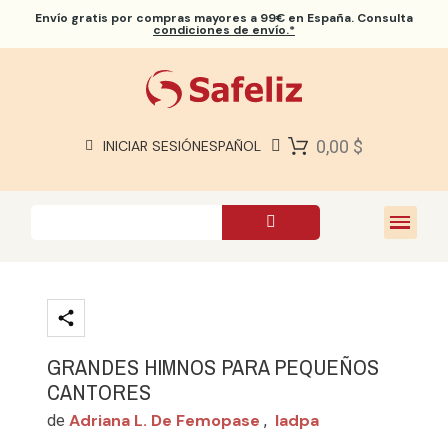
Envío gratis
por compras mayores a 99€ en España. Consulta
condiciones de envío.*
BIBLIAS SAFELIZ
BIBLIAS
LIBROS
0,00 $
INICIAR SESIÓN
ESPAÑOL
REGALOS
JUEGOS
SOBRE NOSOTROS
GRANDES HIMNOS PARA PEQUEÑOS
CANTORES
Adriana L. De Femopase
Iadpa
de
,