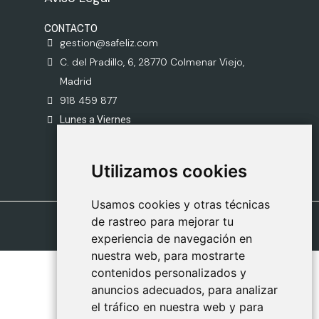
CONTACTO
gestion@safeliz.com
C. del Pradillo, 6, 28770 Colmenar Viejo,
Madrid
918 459 877
Lunes a Viernes
09:00 - 13:00
Utilizamos cookies
Utilizamos cookies
Usamos cookies y otras técnicas
Usamos cookies y otras técnicas
de rastreo para mejorar tu
de rastreo para mejorar tu
experiencia de navegación en
experiencia de navegación en
nuestra web, para mostrarte
nuestra web, para mostrarte
contenidos personalizados y
contenidos personalizados y
anuncios adecuados, para analizar
anuncios adecuados, para analizar
el tráfico en nuestra web y para
el tráfico en nuestra web y para