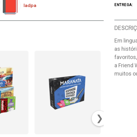
Iadpa
ENTREGA:
DESCRI
Em lingu
as histór
favoritos
a Friend 
muitos ou
❯