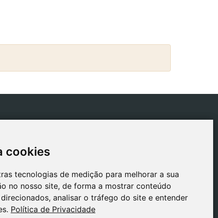
ICAS
CONTACTO
tica de Envios
gestion@safeliz.com
a cookies
a cookies
tica de Cookies
C. del Pradillo, 6, 28770
Colmenar Viejo,
tica de
tras tecnologias de medição para melhorar a sua
tras tecnologias de medição para melhorar a sua
Madrid
acidade
o no nosso site, de forma a mostrar conteúdo
o no nosso site, de forma a mostrar conteúdo
+34 918 459 877
o Legal
direcionados, analisar o tráfego do site e entender
direcionados, analisar o tráfego do site e entender
Segunda a Sexta
es.
es.
Política de Privacidade
Política de Privacidade