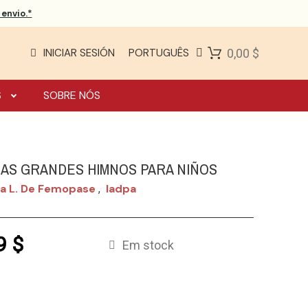
envio.*
INICIAR SESIÓN
PORTUGUÊS
0,00 $
S
SOBRE NÓS
IAS GRANDES HIMNOS PARA NIÑOS
na L. De Femopase
Iadpa
,
9 $
Em stock