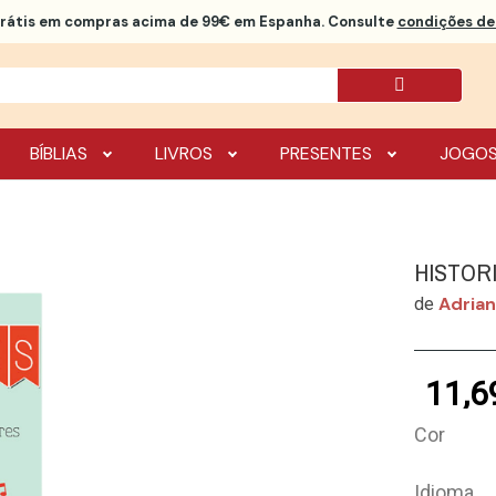
rátis
em compras acima de 99€ em Espanha. Consulte
condições de 
BÍBLIAS
LIVROS
PRESENTES
JOGO
HISTOR
Adria
de
11,6
Cor
Idioma