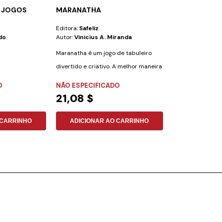
0 JOGOS
MARANATHA
5 LETRAS
Editora:
Safeliz
Editora:
Safeliz
do
Autor:
Vinicius A. Miranda
Autor:
Cleiton F
Maranatha é um jogo de tabuleiro
Desafio Bíblico: 
divertido e criativo. A melhor maneira
pronto para test
de...
conhecimentos...
O
NÃO ESPECIFICADO
NÃO ESPECIFI
21,08 $
15,77 $
 CARRINHO
ADICIONAR AO CARRINHO
ADICIONAR