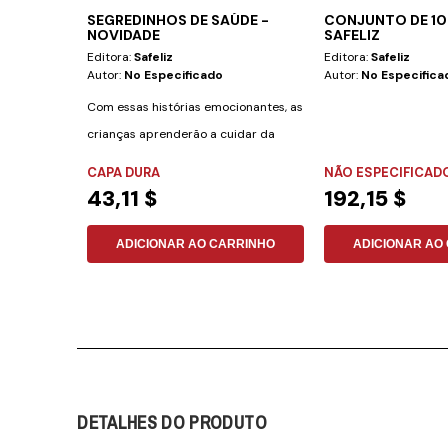
SEGREDINHOS DE SAÚDE -
CONJUNTO DE 1
NOVIDADE
SAFELIZ
Editora:
Safeliz
Editora:
Safeliz
Autor:
No Especificado
Autor:
No Especifica
Com essas histórias emocionantes, as
crianças aprenderão a cuidar da
saúde de uma...
CAPA DURA
NÃO ESPECIFICAD
43,11 $
192,15 $
ADICIONAR AO CARRINHO
ADICIONAR AO
DETALHES DO PRODUTO