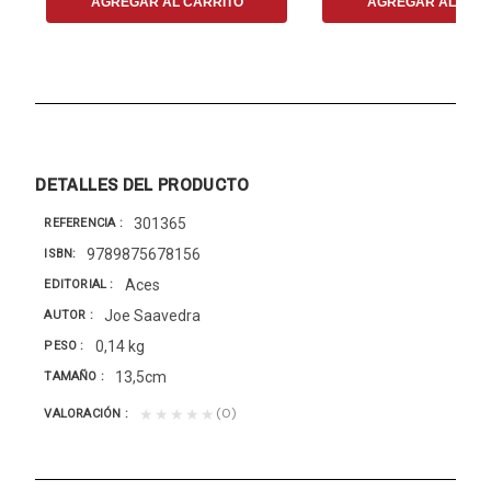
AGREGAR AL CARRITO
AGREGAR AL CAR
DETALLES DEL PRODUCTO
301365
REFERENCIA
9789875678156
ISBN
Aces
EDITORIAL
Joe Saavedra
AUTOR
0,14 kg
PESO
13,5cm
TAMAÑO
(0)
★★★★★
VALORACIÓN