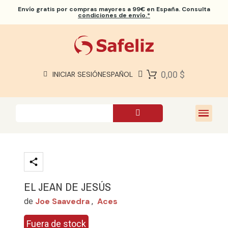
Envío gratis
por compras mayores a 99€ en España. Consulta
condiciones de envío.*
BIBLIAS SAFELIZ
BIBLIAS
LIBROS
0,00 $
INICIAR SESIÓN
ESPAÑOL
REGALOS
JUEGOS
SOBRE NOSOTROS
EL JEAN DE JESÚS
Joe Saavedra
Aces
de
,
Fuera de stock