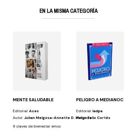
EN LA MISMA CATEGORÍA
S HOMBRES DE LA BIBL
 esta obra. A...
re común y corriente en su obra de salvación? ¿Podrá...
MENTE SALUDABLE
PELIGRO A MEDIANOCHE
Editorial:
Aces
Editorial:
Iadpa
Autor:
Julian Melgosa-Annette D. Melgosa
Autor:
Felix Cortés
9 claves de bienestar emocional. Pocas cosas son tan beneficiosas para