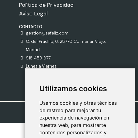
Política de Privacidad
Aviso Legal
CONTACTO
gestion@safeliz.com
C. del Pradillo, 6, 28770 Colmenar Viejo,
Madrid
918 459 877
Lunes a Viernes
09:00 - 13:00
Utilizamos cookies
Utilizamos cookies
Usamos cookies y otras técnicas
Usamos cookies y otras técnicas
de rastreo para mejorar tu
de rastreo para mejorar tu
experiencia de navegación en
experiencia de navegación en
nuestra web, para mostrarte
nuestra web, para mostrarte
contenidos personalizados y
contenidos personalizados y