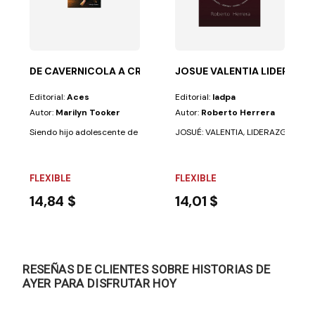
ú mismo; si...
no querrían que sus hijos estuvieran siempre así?En...
DE CAVERNICOLA A CRISTIANO
JOSUE VALENTIA LIDERAZG
Editorial:
Aces
Editorial:
Iadpa
Autor:
Marilyn Tooker
Autor:
Roberto Herrera
Siendo hijo adolescente de un padre millonario y una madre en el negoci
JOSUÉ: VALENTIA, LIDERAZGO, SUPER
FLEXIBLE
FLEXIBLE
14,84 $
14,01 $
RESEÑAS DE CLIENTES SOBRE HISTORIAS DE
AYER PARA DISFRUTAR HOY