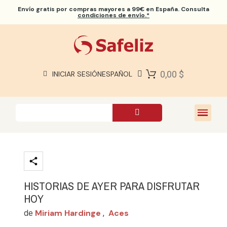
Envío gratis
por compras mayores a 99€ en España. Consulta
condiciones de envío.*
BIBLIAS SAFELIZ
BIBLIAS
LIBROS
0,00 $
INICIAR SESIÓN
ESPAÑOL
REGALOS
JUEGOS
SOBRE NOSOTROS
HISTORIAS DE AYER PARA DISFRUTAR
HOY
Miriam Hardinge
Aces
de
,