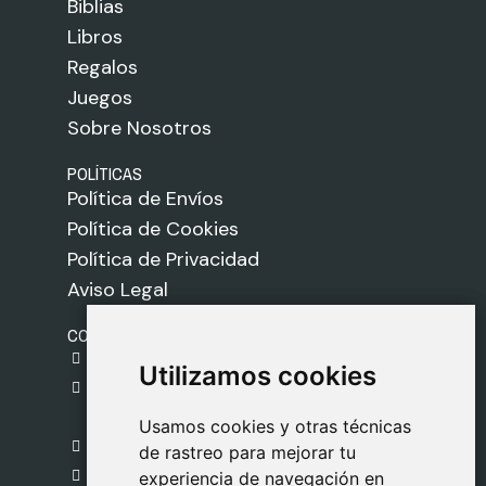
Biblias
Libros
Regalos
Juegos
Sobre Nosotros
POLÍTICAS
Política de Envíos
Política de Cookies
Política de Privacidad
Aviso Legal
CONTACTO
gestion@safeliz.com
Utilizamos cookies
Utilizamos cookies
C. del Pradillo, 6, 28770 Colmenar Viejo,
Madrid
Usamos cookies y otras técnicas
Usamos cookies y otras técnicas
918 459 877
de rastreo para mejorar tu
de rastreo para mejorar tu
Lunes a Viernes
experiencia de navegación en
experiencia de navegación en