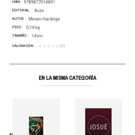
9789877014891
ISBN
Aces
EDITORIAL
Miriam Hardinge
AUTOR
0,14 kg
PESO
14cm
TAMAÑO
(0)
★★★★★
VALORACIÓN
EN LA MISMA CATEGORÍA
rüdtner