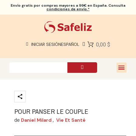
Envío gratis
por compras mayores a 99€ en España. Consulta
condiciones de envío.*
BIBLIAS SAFELIZ
BIBLIAS
LIBROS
0,00 $
INICIAR SESIÓN
ESPAÑOL
REGALOS
JUEGOS
SOBRE NOSOTROS
POUR PANSER LE COUPLE
Daniel Milard
Vie Et Santé
de
,