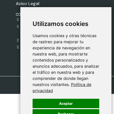
Aviso Legal
CONTACTO
gestion@safeliz.com
Utilizamos cookies
Utilizamos cookies
C. del Pradillo, 6, 28770 Colmenar Viejo,
Madrid
Usamos cookies y otras técnicas
Usamos cookies y otras técnicas
918 459 877
de rastreo para mejorar tu
de rastreo para mejorar tu
Lunes a Viernes
experiencia de navegación en
experiencia de navegación en
nuestra web, para mostrarte
nuestra web, para mostrarte
09:00 - 13:00
contenidos personalizados y
contenidos personalizados y
anuncios adecuados, para analizar
anuncios adecuados, para analizar
el tráfico en nuestra web y para
el tráfico en nuestra web y para
comprender de donde llegan
comprender de donde llegan
nuestros visitantes.
nuestros visitantes.
Política de
Política de
privacidad
privacidad
Aceptar
Aceptar
Rechazar
Rechazar