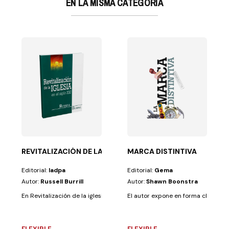
EN LA MISMA CATEGORÍA
ES A CORAZÓN
REVITALIZACIÓN DE LA IGLESIA SIGLO XXI
MARCA DISTINTIVA
Editorial:
Iadpa
Editorial:
Gema
Autor:
Russell Burrill
Autor:
Shawn Boonstra
En Revitalización de la iglesia en el siglo XXI vemos que el anhelado...
El autor expone en forma clara y am