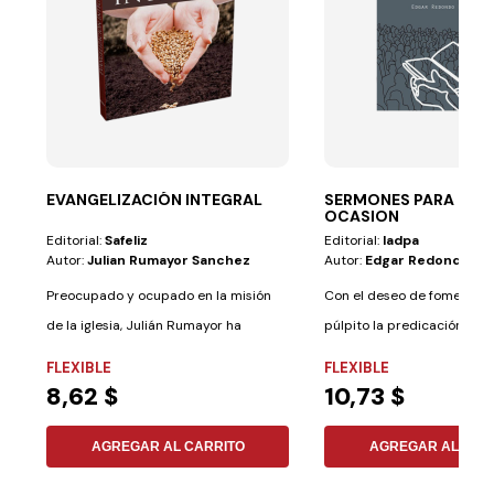
EVANGELIZACIÓN INTEGRAL
SERMONES PARA TOD
OCASION
Editorial:
Safeliz
Editorial:
Iadpa
Autor:
Julian Rumayor Sanchez
Autor:
Edgar Redondo Ra
Preocupado y ocupado en la misión
Con el deseo de fomentar 
de la iglesia, Julián Rumayor ha
púlpito la predicación de «
preparado...
ponemos...
FLEXIBLE
FLEXIBLE
8,62 $
10,73 $
AGREGAR AL CARRITO
AGREGAR AL CAR