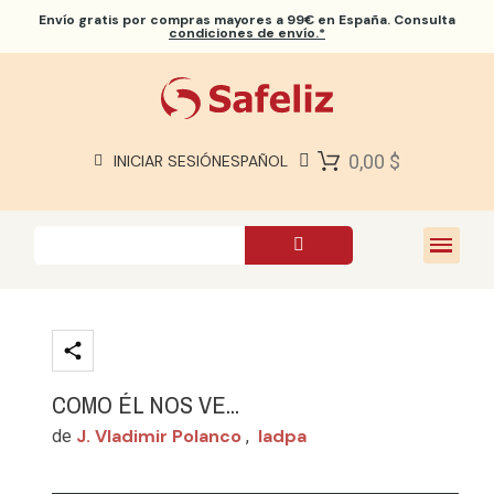
Envío gratis
por compras mayores a 99€ en España. Consulta
condiciones de envío.*
BIBLIAS SAFELIZ
BIBLIAS
LIBROS
0,00 $
INICIAR SESIÓN
ESPAÑOL
REGALOS
JUEGOS
SOBRE NOSOTROS
COMO ÉL NOS VE...
J. Vladimir Polanco
Iadpa
de
,