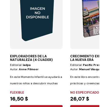
EXPLORADORES DE LA
CRECIMIENTO EXPLOS
NATURALEZA (4 CUADER)
LA NUEVA ERA
Editorial:
Iadpa
Editorial:
Pacific Press
Autor:
Anne Pilmoor
Autor:
Manuel Vásquez
En este Momento Infantil se ayudará a
En este libro encontrará las
nuestros niños a descubrir muchas
prácticas y creencias que s
cosas...
FLEXIBLE
NO ESPECIFICADO
16,50 $
26,07 $