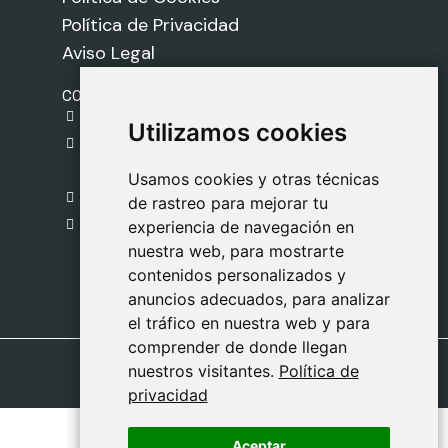
Política de Privacidad
Aviso Legal
CONTACTO
gestion@safeliz.com
Utilizamos cookies
Utilizamos cookies
C. del Pradillo, 6, 28770 Colmenar Viejo,
Madrid
Usamos cookies y otras técnicas
Usamos cookies y otras técnicas
918 459 877
de rastreo para mejorar tu
de rastreo para mejorar tu
Lunes a Viernes
experiencia de navegación en
experiencia de navegación en
nuestra web, para mostrarte
nuestra web, para mostrarte
09:00 - 13:00
contenidos personalizados y
contenidos personalizados y
anuncios adecuados, para analizar
anuncios adecuados, para analizar
el tráfico en nuestra web y para
el tráfico en nuestra web y para
comprender de donde llegan
comprender de donde llegan
nuestros visitantes.
nuestros visitantes.
Política de
Política de
privacidad
privacidad
Aceptar
Aceptar