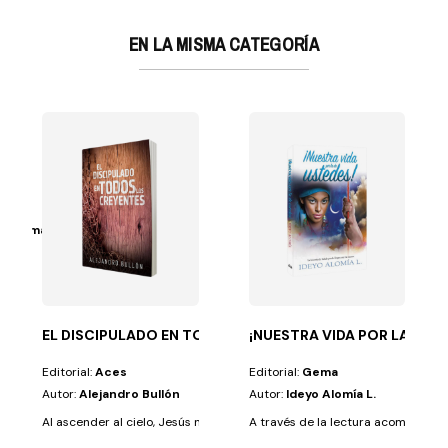
EN LA MISMA CATEGORÍA
 O CREACIÓN?
solofomasoandro
eneran...
EL DISCIPULADO EN TODOS LOS CREYENTES
¡NUESTRA VIDA POR LA DE U
Editorial:
Aces
Editorial:
Gema
Autor:
Alejandro Bullón
Autor:
Ideyo Alomía L.
Al ascender al cielo, Jesús nos dejó una misión muy clara: hacer discípulo
A través de la lectura acompañarás