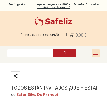
Envío gratis
por compras mayores a 99€ en España. Consulta
condiciones de envío.*
BIBLIAS SAFELIZ
BIBLIAS
LIBROS
0,00 $
INICIAR SESIÓN
ESPAÑOL
REGALOS
JUEGOS
SOBRE NOSOTROS
TODOS ESTÁN INVITADOS ¡QUE FIESTA!
Ester Silva De Primuci
de