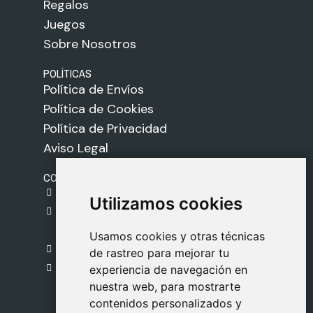
Regalos
Juegos
Sobre Nosotros
POLÍTICAS
Política de Envíos
Política de Cookies
Política de Privacidad
Aviso Legal
CONTACTO
gestion@safeliz.com
Utilizamos cookies
Utilizamos cookies
C. del Pradillo, 6, 28770 Colmenar Viejo,
Madrid
Usamos cookies y otras técnicas
Usamos cookies y otras técnicas
918 459 877
de rastreo para mejorar tu
de rastreo para mejorar tu
Lunes a Viernes
experiencia de navegación en
experiencia de navegación en
nuestra web, para mostrarte
nuestra web, para mostrarte
09:00 - 13:00
contenidos personalizados y
contenidos personalizados y