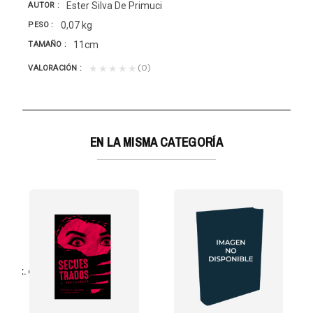
Ester Silva De Primuci
AUTOR
0,07 kg
PESO
11cm
TAMAÑO
(0)
★★★★★
VALORACIÓN
EN LA MISMA CATEGORÍA
isco X. Gelabert
e el dinero no es lo primero usted descubrirá cómo...